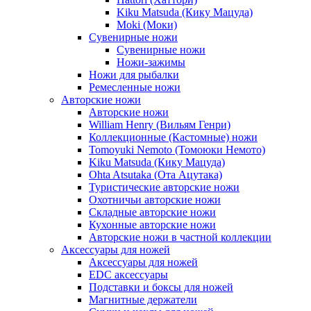
Kiku Matsuda (Кику Мацуда)
Moki (Моки)
Сувенирные ножи
Сувенирные ножи
Ножи-зажимы
Ножи для рыбалки
Ремесленные ножи
Авторские ножи
Авторские ножи
William Henry (Вильям Генри)
Коллекционные (Кастомные) ножи
Tomoyuki Nemoto (Томоюки Немото)
Kiku Matsuda (Кику Мацуда)
Ohta Atsutaka (Ота Ацутака)
Туристические авторские ножи
Охотничьи авторские ножи
Складные авторские ножи
Кухонные авторские ножи
Авторские ножи в частной коллекции
Аксессуары для ножей
Аксессуары для ножей
EDC аксессуары
Подставки и боксы для ножей
Магнитные держатели