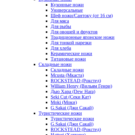
Кухонные ножи
Универсальные
Шеф ножи/Сантоку (от 16 см)
Для мяса
Для рыбы
Для овощей и фруктов
Традиционные японские ножи
Для тонкой нарезки
Для хлеба
Керамические ножи
Титановые ножи
Складные ножи
Складные ножи
Mcusta (Мкаста)
ROCKSTEAD (Рокстед)
William Henry (Вильям Генри)
Дью Хара (Dew Hara)
Seki Cut (Секи Кат)
Moki (Моки)
G.Sakai (Джи Сакай)
Туристические ножи
Туристические ножи
G.Sakai (Джи Сакай)
ROCKSTEAD (Рокстед)
Hattori (Хаттори)