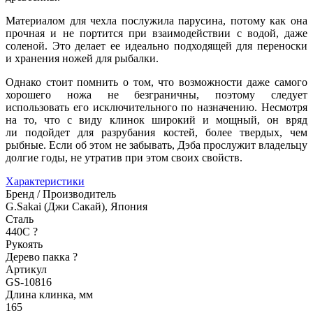
Материалом для чехла послужила парусина, потому как она
прочная и не портится при взаимодействии с водой, даже
соленой. Это делает ее идеально подходящей для переноски
и хранения ножей для рыбалки.
Однако стоит помнить о том, что возможности даже самого
хорошего ножа не безграничны, поэтому следует
использовать его исключительного по назначению. Несмотря
на то, что с виду клинок широкий и мощный, он вряд
ли подойдет для разрубания костей, более твердых, чем
рыбные. Если об этом не забывать, Дэба прослужит владельцу
долгие годы, не утратив при этом своих свойств.
Характеристики
Бренд / Производитель
G.Sakai (Джи Сакай), Япония
Сталь
440C
?
Рукоять
Дерево пакка
?
Артикул
GS-10816
Длина клинка, мм
165