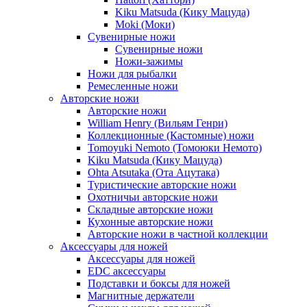
Kiku Matsuda (Кику Мацуда)
Moki (Моки)
Сувенирные ножи
Сувенирные ножи
Ножи-зажимы
Ножи для рыбалки
Ремесленные ножи
Авторские ножи
Авторские ножи
William Henry (Вильям Генри)
Коллекционные (Кастомные) ножи
Tomoyuki Nemoto (Томоюки Немото)
Kiku Matsuda (Кику Мацуда)
Ohta Atsutaka (Ота Ацутака)
Туристические авторские ножи
Охотничьи авторские ножи
Складные авторские ножи
Кухонные авторские ножи
Авторские ножи в частной коллекции
Аксессуары для ножей
Аксессуары для ножей
EDC аксессуары
Подставки и боксы для ножей
Магнитные держатели