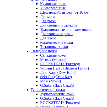
Кухонные ножи
Универсальные
Шеф ножи/Сантоку (от 16 см)
Для мяса
Для рыбы
Для овощей и фруктов
Традиционные японские ножи
Для тонкой нарезки
Для хлеба
Керамические ножи
Титановые ножи
Складные ножи
Складные ножи
Mcusta (Мкаста)
ROCKSTEAD (Рокстед)
William Henry (Вильям Генри)
Дью Хара (Dew Hara)
Seki Cut (Секи Кат)
Moki (Моки)
G.Sakai (Джи Сакай)
Туристические ножи
Туристические ножи
G.Sakai (Джи Сакай)
ROCKSTEAD (Рокстед)
Hattori (Хаттори)