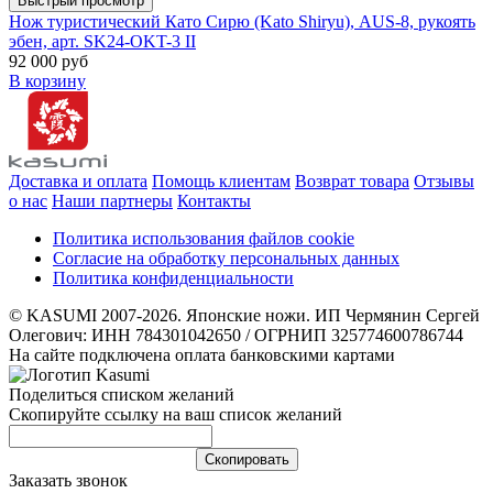
Быстрый просмотр
Нож туристический Като Сирю (Kato Shiryu), AUS-8, рукоять
эбен, арт. SK24-OKT-3 II
92 000 руб
В корзину
Доставка и оплата
Помощь клиентам
Возврат товара
Отзывы
о нас
Наши партнеры
Контакты
Политика использования файлов cookie
Согласие на обработку персональных данных
Политика конфиденциальности
© KASUMI 2007-2026. Японские ножи. ИП Чермянин Сергей
Олегович: ИНН 784301042650 / ОГРНИП 325774600786744
На сайте подключена оплата банковскими картами
Поделиться списком желаний
Скопируйте ссылку на ваш список желаний
Cкопировать
Заказать звонок