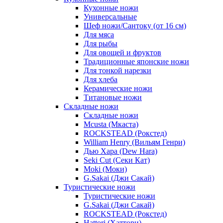
Кухонные ножи
Универсальные
Шеф ножи/Сантоку (от 16 см)
Для мяса
Для рыбы
Для овощей и фруктов
Традиционные японские ножи
Для тонкой нарезки
Для хлеба
Керамические ножи
Титановые ножи
Складные ножи
Складные ножи
Mcusta (Мкаста)
ROCKSTEAD (Рокстед)
William Henry (Вильям Генри)
Дью Хара (Dew Hara)
Seki Cut (Секи Кат)
Moki (Моки)
G.Sakai (Джи Сакай)
Туристические ножи
Туристические ножи
G.Sakai (Джи Сакай)
ROCKSTEAD (Рокстед)
Hattori (Хаттори)