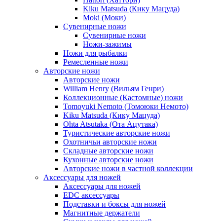
Kiku Matsuda (Кику Мацуда)
Moki (Моки)
Сувенирные ножи
Сувенирные ножи
Ножи-зажимы
Ножи для рыбалки
Ремесленные ножи
Авторские ножи
Авторские ножи
William Henry (Вильям Генри)
Коллекционные (Кастомные) ножи
Tomoyuki Nemoto (Томоюки Немото)
Kiku Matsuda (Кику Мацуда)
Ohta Atsutaka (Ота Ацутака)
Туристические авторские ножи
Охотничьи авторские ножи
Складные авторские ножи
Кухонные авторские ножи
Авторские ножи в частной коллекции
Аксессуары для ножей
Аксессуары для ножей
EDC аксессуары
Подставки и боксы для ножей
Магнитные держатели