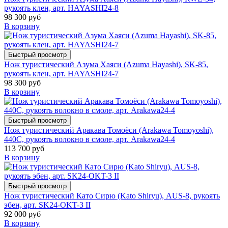
рукоять клен, арт. HAYASHI24-8
98 300 руб
В корзину
Быстрый просмотр
Нож туристический Азума Хаяси (Azuma Hayashi), SK-85,
рукоять клен, арт. HAYASHI24-7
98 300 руб
В корзину
Быстрый просмотр
Нож туристический Аракава Томоёси (Arakawa Tomoyoshi),
440C, рукоять волокно в смоле, арт. Arakawa24-4
113 700 руб
В корзину
Быстрый просмотр
Нож туристический Като Сирю (Kato Shiryu), AUS-8, рукоять
эбен, арт. SK24-OKT-3 II
92 000 руб
В корзину