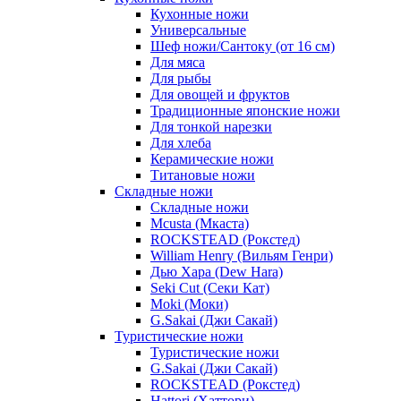
Кухонные ножи
Универсальные
Шеф ножи/Сантоку (от 16 см)
Для мяса
Для рыбы
Для овощей и фруктов
Традиционные японские ножи
Для тонкой нарезки
Для хлеба
Керамические ножи
Титановые ножи
Складные ножи
Складные ножи
Mcusta (Мкаста)
ROCKSTEAD (Рокстед)
William Henry (Вильям Генри)
Дью Хара (Dew Hara)
Seki Cut (Секи Кат)
Moki (Моки)
G.Sakai (Джи Сакай)
Туристические ножи
Туристические ножи
G.Sakai (Джи Сакай)
ROCKSTEAD (Рокстед)
Hattori (Хаттори)