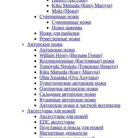
Kiku Matsuda (Кику Мацуда)
Moki (Моки)
Сувенирные ножи
Сувенирные ножи
Ножи-зажимы
Ножи для рыбалки
Ремесленные ножи
Авторские ножи
Авторские ножи
William Henry (Вильям Генри)
Коллекционные (Кастомные) ножи
Tomoyuki Nemoto (Томоюки Немото)
Kiku Matsuda (Кику Мацуда)
Ohta Atsutaka (Ота Ацутака)
Туристические авторские ножи
Охотничьи авторские ножи
Складные авторские ножи
Кухонные авторские ножи
Авторские ножи в частной коллекции
Аксессуары для ножей
Аксессуары для ножей
EDC аксессуары
Подставки и боксы для ножей
Магнитные держатели