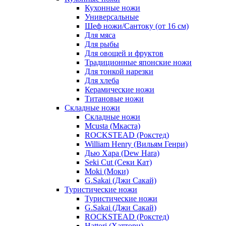
Кухонные ножи
Универсальные
Шеф ножи/Сантоку (от 16 см)
Для мяса
Для рыбы
Для овощей и фруктов
Традиционные японские ножи
Для тонкой нарезки
Для хлеба
Керамические ножи
Титановые ножи
Складные ножи
Складные ножи
Mcusta (Мкаста)
ROCKSTEAD (Рокстед)
William Henry (Вильям Генри)
Дью Хара (Dew Hara)
Seki Cut (Секи Кат)
Moki (Моки)
G.Sakai (Джи Сакай)
Туристические ножи
Туристические ножи
G.Sakai (Джи Сакай)
ROCKSTEAD (Рокстед)
Hattori (Хаттори)