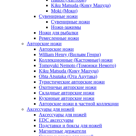
Kiku Matsuda (Кику Мацуда)
Moki (Моки)
Сувенирные ножи
Сувенирные ножи
Ножи-зажимы
Ножи для рыбалки
Ремесленные ножи
Авторские ножи
Авторские ножи
William Henry (Вильям Генри)
Коллекционные (Кастомные) ножи
Tomoyuki Nemoto (Томоюки Немото)
Kiku Matsuda (Кику Мацуда)
Ohta Atsutaka (Ота Ацутака)
Туристические авторские ножи
Охотничьи авторские ножи
Складные авторские ножи
Кухонные авторские ножи
Авторские ножи в частной коллекции
Аксессуары для ножей
Аксессуары для ножей
EDC аксессуары
Подставки и боксы для ножей
Магнитные держатели