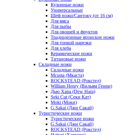
Кухонные ножи
Универсальные
Шеф ножи/Сантоку (от 16 см)
Для мяса
Для рыбы
Для овощей и фруктов
Традиционные японские ножи
Для тонкой нарезки
Для хлеба
Керамические ножи
Титановые ножи
Складные ножи
Складные ножи
Mcusta (Мкаста)
ROCKSTEAD (Рокстед)
William Henry (Вильям Генри)
Дью Хара (Dew Hara)
Seki Cut (Секи Кат)
Moki (Моки)
G.Sakai (Джи Сакай)
Туристические ножи
Туристические ножи
G.Sakai (Джи Сакай)
ROCKSTEAD (Рокстед)
Hattori (Хаттори)