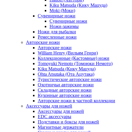
Kiku Matsuda (Кику Мацуда)
Moki (Моки)
Сувенирные ножи
Сувенирные ножи
Ножи-зажимы
Ножи для рыбалки
Ремесленные ножи
Авторские ножи
Авторские ножи
William Henry (Вильям Генри)
Коллекционные (Кастомные) ножи
Tomoyuki Nemoto (Томоюки Немото)
Kiku Matsuda (Кику Мацуда)
Ohta Atsutaka (Ота Ацутака)
Туристические авторские ножи
Охотничьи авторские ножи
Складные авторские ножи
Кухонные авторские ножи
Авторские ножи в частной коллекции
Аксессуары для ножей
Аксессуары для ножей
EDC аксессуары
Подставки и боксы для ножей
Магнитные держатели