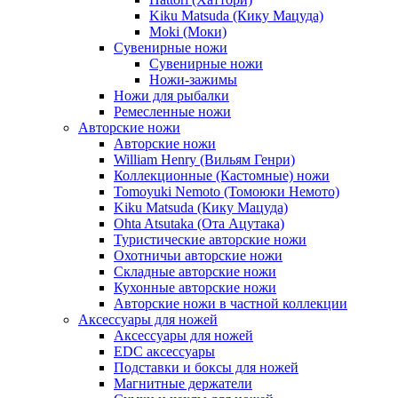
Kiku Matsuda (Кику Мацуда)
Moki (Моки)
Сувенирные ножи
Сувенирные ножи
Ножи-зажимы
Ножи для рыбалки
Ремесленные ножи
Авторские ножи
Авторские ножи
William Henry (Вильям Генри)
Коллекционные (Кастомные) ножи
Tomoyuki Nemoto (Томоюки Немото)
Kiku Matsuda (Кику Мацуда)
Ohta Atsutaka (Ота Ацутака)
Туристические авторские ножи
Охотничьи авторские ножи
Складные авторские ножи
Кухонные авторские ножи
Авторские ножи в частной коллекции
Аксессуары для ножей
Аксессуары для ножей
EDC аксессуары
Подставки и боксы для ножей
Магнитные держатели