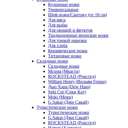
Кухонные ножи
Универсальные
Шеф ножи/Сантоку (от 16 см)
Для мяса
Для рыбы
Для овощей и фруктов
Традиционные японские ножи
Для тонкой нарезки
Для хлеба
Керамические ножи
Титановые ножи
Складные ножи
Складные ножи
Mcusta (Мкаста)
ROCKSTEAD (Рокстед)
William Henry (Вильям Генри)
Дью Хара (Dew Hara)
Seki Cut (Секи Кат)
Moki (Моки)
G.Sakai (Джи Сакай)
Туристические ножи
Туристические ножи
G.Sakai (Джи Сакай)
ROCKSTEAD (Рокстед)
Hattori (Хаттори)