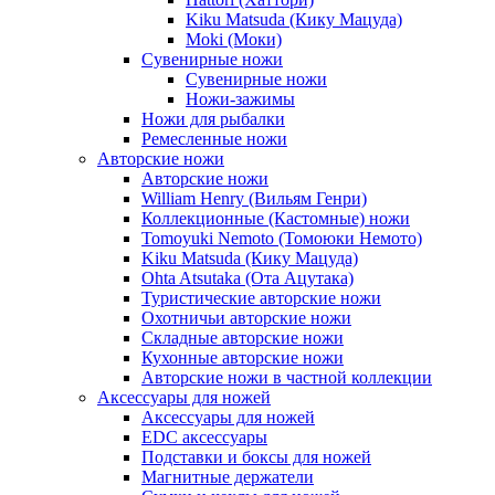
Kiku Matsuda (Кику Мацуда)
Moki (Моки)
Сувенирные ножи
Сувенирные ножи
Ножи-зажимы
Ножи для рыбалки
Ремесленные ножи
Авторские ножи
Авторские ножи
William Henry (Вильям Генри)
Коллекционные (Кастомные) ножи
Tomoyuki Nemoto (Томоюки Немото)
Kiku Matsuda (Кику Мацуда)
Ohta Atsutaka (Ота Ацутака)
Туристические авторские ножи
Охотничьи авторские ножи
Складные авторские ножи
Кухонные авторские ножи
Авторские ножи в частной коллекции
Аксессуары для ножей
Аксессуары для ножей
EDC аксессуары
Подставки и боксы для ножей
Магнитные держатели