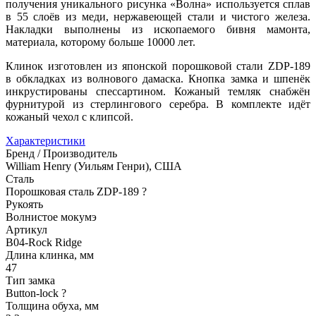
получения уникального рисунка «Волна» используется сплав
в 55 слоёв из меди, нержавеющей стали и чистого железа.
Накладки выполнены из ископаемого бивня мамонта,
материала, которому больше 10000 лет.
Клинок изготовлен из японской порошковой стали ZDP-189
в обкладках из волнового дамаска. Кнопка замка и шпенёк
инкрустированы спессартином. Кожаный темляк снабжён
фурнитурой из стерлингового серебра. В комплекте идёт
кожаный чехол с клипсой.
Характеристики
Бренд / Производитель
William Henry (Уильям Генри), США
Сталь
Порошковая сталь ZDP-189
?
Рукоять
Волнистое мокумэ
Артикул
B04-Rock Ridge
Длина клинка, мм
47
Тип замка
Button-lock
?
Толщина обуха, мм