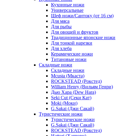
Кухонные ножи
Универсальные
Шеф ножи/Сантоку (от 16 см)
Для мяса
Для рыбы
Для овощей и фруктов
Традиционные японские ножи
Для тонкой нарезки
Для хлеба
Керамические ножи
Титановые ножи
Складные ножи
Складные ножи
Mcusta (Мкаста)
ROCKSTEAD (Рокстед)
William Henry (Вильям Генри)
Дью Хара (Dew Hara)
Seki Cut (Секи Кат)
Moki (Моки)
G.Sakai (Джи Сакай)
Туристические ножи
Туристические ножи
G.Sakai (Джи Сакай)
ROCKSTEAD (Рокстед)
Hattori (Хаттори)