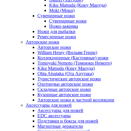
Kiku Matsuda (Кику Мацуда)
Moki (Моки)
Сувенирные ножи
Сувенирные ножи
Ножи-зажимы
Ножи для рыбалки
Ремесленные ножи
Авторские ножи
Авторские ножи
William Henry (Вильям Генри)
Коллекционные (Кастомные) ножи
Tomoyuki Nemoto (Томоюки Немото)
Kiku Matsuda (Кику Мацуда)
Ohta Atsutaka (Ота Ацутака)
Туристические авторские ножи
Охотничьи авторские ножи
Складные авторские ножи
Кухонные авторские ножи
Авторские ножи в частной коллекции
Аксессуары для ножей
Аксессуары для ножей
EDC аксессуары
Подставки и боксы для ножей
Магнитные держатели