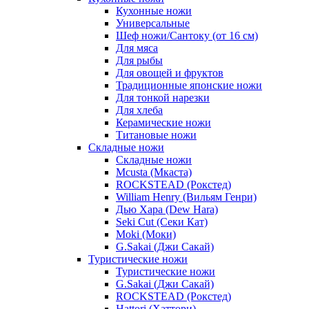
Кухонные ножи
Универсальные
Шеф ножи/Сантоку (от 16 см)
Для мяса
Для рыбы
Для овощей и фруктов
Традиционные японские ножи
Для тонкой нарезки
Для хлеба
Керамические ножи
Титановые ножи
Складные ножи
Складные ножи
Mcusta (Мкаста)
ROCKSTEAD (Рокстед)
William Henry (Вильям Генри)
Дью Хара (Dew Hara)
Seki Cut (Секи Кат)
Moki (Моки)
G.Sakai (Джи Сакай)
Туристические ножи
Туристические ножи
G.Sakai (Джи Сакай)
ROCKSTEAD (Рокстед)
Hattori (Хаттори)