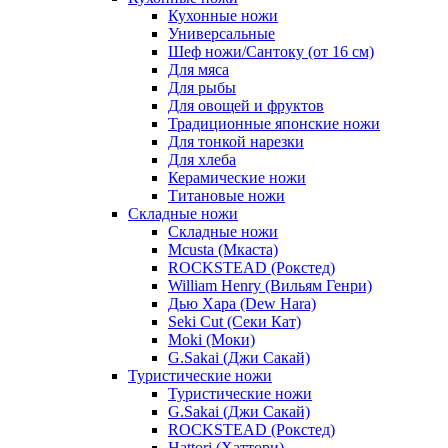
Кухонные ножи
Универсальные
Шеф ножи/Сантоку (от 16 см)
Для мяса
Для рыбы
Для овощей и фруктов
Традиционные японские ножи
Для тонкой нарезки
Для хлеба
Керамические ножи
Титановые ножи
Складные ножи
Складные ножи
Mcusta (Мкаста)
ROCKSTEAD (Рокстед)
William Henry (Вильям Генри)
Дью Хара (Dew Hara)
Seki Cut (Секи Кат)
Moki (Моки)
G.Sakai (Джи Сакай)
Туристические ножи
Туристические ножи
G.Sakai (Джи Сакай)
ROCKSTEAD (Рокстед)
Hattori (Хаттори)