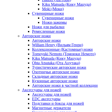
Kiku Matsuda (Кику Мацуда)
Moki (Моки)
Сувенирные ножи
Сувенирные ножи
Ножи-зажимы
Ножи для рыбалки
Ремесленные ножи
Авторские ножи
Авторские ножи
William Henry (Вильям Генри)
Коллекционные (Кастомные) ножи
Tomoyuki Nemoto (Томоюки Немото)
Kiku Matsuda (Кику Мацуда)
Ohta Atsutaka (Ота Ацутака)
Туристические авторские ножи
Охотничьи авторские ножи
Складные авторские ножи
Кухонные авторские ножи
Авторские ножи в частной коллекции
Аксессуары для ножей
Аксессуары для ножей
EDC аксессуары
Подставки и боксы для ножей
Магнитные держатели