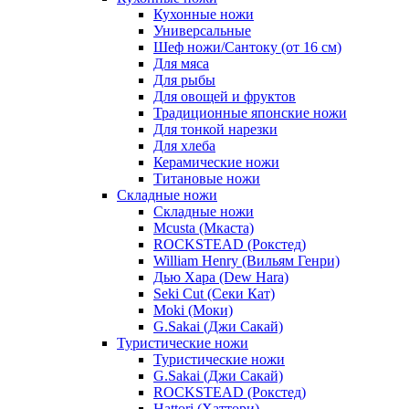
Кухонные ножи
Универсальные
Шеф ножи/Сантоку (от 16 см)
Для мяса
Для рыбы
Для овощей и фруктов
Традиционные японские ножи
Для тонкой нарезки
Для хлеба
Керамические ножи
Титановые ножи
Складные ножи
Складные ножи
Mcusta (Мкаста)
ROCKSTEAD (Рокстед)
William Henry (Вильям Генри)
Дью Хара (Dew Hara)
Seki Cut (Секи Кат)
Moki (Моки)
G.Sakai (Джи Сакай)
Туристические ножи
Туристические ножи
G.Sakai (Джи Сакай)
ROCKSTEAD (Рокстед)
Hattori (Хаттори)