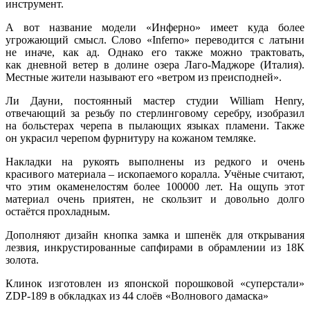
инструмент.
А вот название модели «Инферно» имеет куда более
угрожающий смысл. Слово «Inferno» переводится с латыни
не иначе, как ад. Однако его также можно трактовать,
как дневной ветер в долине озера Лаго-Маджоре (Италия).
Местные жители называют его «ветром из преисподней».
Ли Дауни, постоянный мастер студии William Henry,
отвечающий за резьбу по стерлинговому серебру, изобразил
на больстерах черепа в пылающих языках пламени. Также
он украсил черепом фурнитуру на кожаном темляке.
Накладки на рукоять выполнены из редкого и очень
красивого материала – ископаемого коралла. Учёные считают,
что этим окаменелостям более 100000 лет. На ощупь этот
материал очень приятен, не скользит и довольно долго
остаётся прохладным.
Дополняют дизайн кнопка замка и шпенёк для открывания
лезвия, инкрустированные сапфирами в обрамлении из 18К
золота.
Клинок изготовлен из японской порошковой «суперстали»
ZDP-189 в обкладках из 44 слоёв «Волнового дамаска»