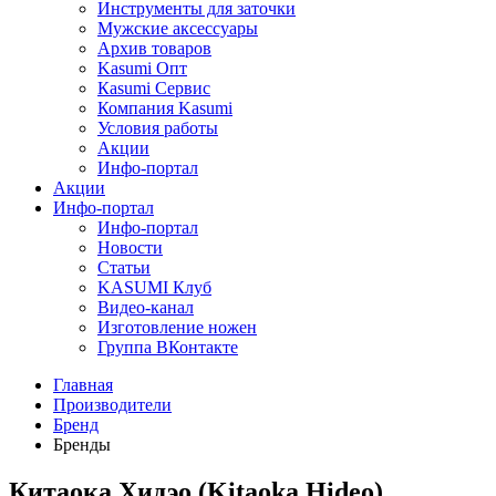
Инструменты для заточки
Мужские аксессуары
Архив товаров
Kasumi Опт
Кasumi Сервис
Компания Kasumi
Условия работы
Акции
Инфо-портал
Акции
Инфо-портал
Инфо-портал
Новости
Статьи
KASUMI Клуб
Видео-канал
Изготовление ножен
Группа ВКонтакте
Главная
Производители
Бренд
Бренды
Китаока Хидэо (Kitaoka Hideo),