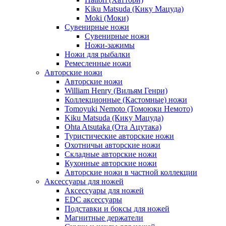
Kiku Matsuda (Кику Мацуда)
Moki (Моки)
Сувенирные ножи
Сувенирные ножи
Ножи-зажимы
Ножи для рыбалки
Ремесленные ножи
Авторские ножи
Авторские ножи
William Henry (Вильям Генри)
Коллекционные (Кастомные) ножи
Tomoyuki Nemoto (Томоюки Немото)
Kiku Matsuda (Кику Мацуда)
Ohta Atsutaka (Ота Ацутака)
Туристические авторские ножи
Охотничьи авторские ножи
Складные авторские ножи
Кухонные авторские ножи
Авторские ножи в частной коллекции
Аксессуары для ножей
Аксессуары для ножей
EDC аксессуары
Подставки и боксы для ножей
Магнитные держатели