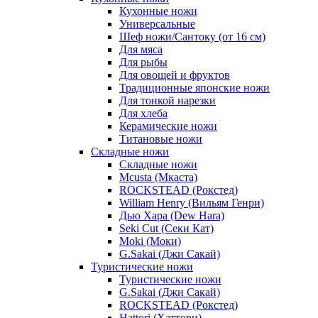
Кухонные ножи
Универсальные
Шеф ножи/Сантоку (от 16 см)
Для мяса
Для рыбы
Для овощей и фруктов
Традиционные японские ножи
Для тонкой нарезки
Для хлеба
Керамические ножи
Титановые ножи
Складные ножи
Складные ножи
Mcusta (Мкаста)
ROCKSTEAD (Рокстед)
William Henry (Вильям Генри)
Дью Хара (Dew Hara)
Seki Cut (Секи Кат)
Moki (Моки)
G.Sakai (Джи Сакай)
Туристические ножи
Туристические ножи
G.Sakai (Джи Сакай)
ROCKSTEAD (Рокстед)
Hattori (Хаттори)