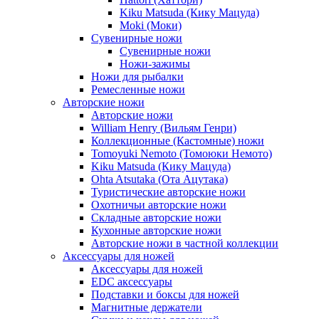
Kiku Matsuda (Кику Мацуда)
Moki (Моки)
Сувенирные ножи
Сувенирные ножи
Ножи-зажимы
Ножи для рыбалки
Ремесленные ножи
Авторские ножи
Авторские ножи
William Henry (Вильям Генри)
Коллекционные (Кастомные) ножи
Tomoyuki Nemoto (Томоюки Немото)
Kiku Matsuda (Кику Мацуда)
Ohta Atsutaka (Ота Ацутака)
Туристические авторские ножи
Охотничьи авторские ножи
Складные авторские ножи
Кухонные авторские ножи
Авторские ножи в частной коллекции
Аксессуары для ножей
Аксессуары для ножей
EDC аксессуары
Подставки и боксы для ножей
Магнитные держатели