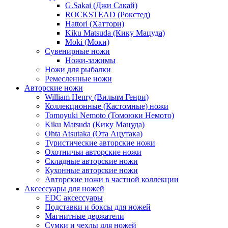
G.Sakai (Джи Сакай)
ROCKSTEAD (Рокстед)
Hattori (Хаттори)
Kiku Matsuda (Кику Мацуда)
Moki (Моки)
Сувенирные ножи
Ножи-зажимы
Ножи для рыбалки
Ремесленные ножи
Авторские ножи
William Henry (Вильям Генри)
Коллекционные (Кастомные) ножи
Tomoyuki Nemoto (Томоюки Немото)
Kiku Matsuda (Кику Мацуда)
Ohta Atsutaka (Ота Ацутака)
Туристические авторские ножи
Охотничьи авторские ножи
Складные авторские ножи
Кухонные авторские ножи
Авторские ножи в частной коллекции
Аксессуары для ножей
EDC аксессуары
Подставки и боксы для ножей
Магнитные держатели
Сумки и чехлы для ножей