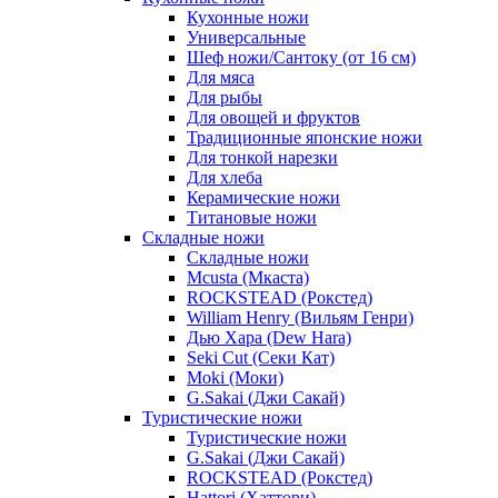
Кухонные ножи
Универсальные
Шеф ножи/Сантоку (от 16 см)
Для мяса
Для рыбы
Для овощей и фруктов
Традиционные японские ножи
Для тонкой нарезки
Для хлеба
Керамические ножи
Титановые ножи
Складные ножи
Складные ножи
Mcusta (Мкаста)
ROCKSTEAD (Рокстед)
William Henry (Вильям Генри)
Дью Хара (Dew Hara)
Seki Cut (Секи Кат)
Moki (Моки)
G.Sakai (Джи Сакай)
Туристические ножи
Туристические ножи
G.Sakai (Джи Сакай)
ROCKSTEAD (Рокстед)
Hattori (Хаттори)