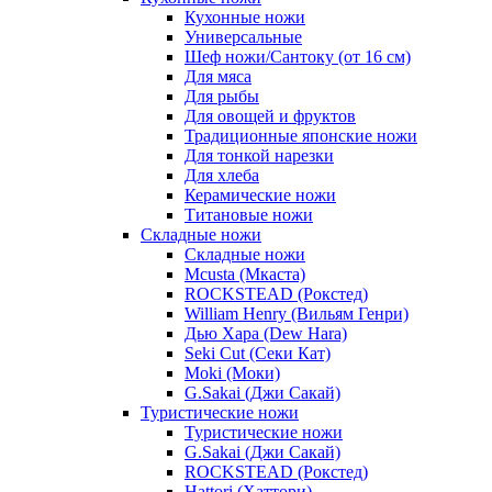
Кухонные ножи
Универсальные
Шеф ножи/Сантоку (от 16 см)
Для мяса
Для рыбы
Для овощей и фруктов
Традиционные японские ножи
Для тонкой нарезки
Для хлеба
Керамические ножи
Титановые ножи
Складные ножи
Складные ножи
Mcusta (Мкаста)
ROCKSTEAD (Рокстед)
William Henry (Вильям Генри)
Дью Хара (Dew Hara)
Seki Cut (Секи Кат)
Moki (Моки)
G.Sakai (Джи Сакай)
Туристические ножи
Туристические ножи
G.Sakai (Джи Сакай)
ROCKSTEAD (Рокстед)
Hattori (Хаттори)