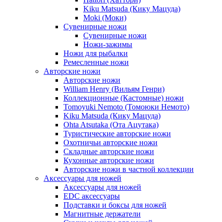
Kiku Matsuda (Кику Мацуда)
Moki (Моки)
Сувенирные ножи
Сувенирные ножи
Ножи-зажимы
Ножи для рыбалки
Ремесленные ножи
Авторские ножи
Авторские ножи
William Henry (Вильям Генри)
Коллекционные (Кастомные) ножи
Tomoyuki Nemoto (Томоюки Немото)
Kiku Matsuda (Кику Мацуда)
Ohta Atsutaka (Ота Ацутака)
Туристические авторские ножи
Охотничьи авторские ножи
Складные авторские ножи
Кухонные авторские ножи
Авторские ножи в частной коллекции
Аксессуары для ножей
Аксессуары для ножей
EDC аксессуары
Подставки и боксы для ножей
Магнитные держатели