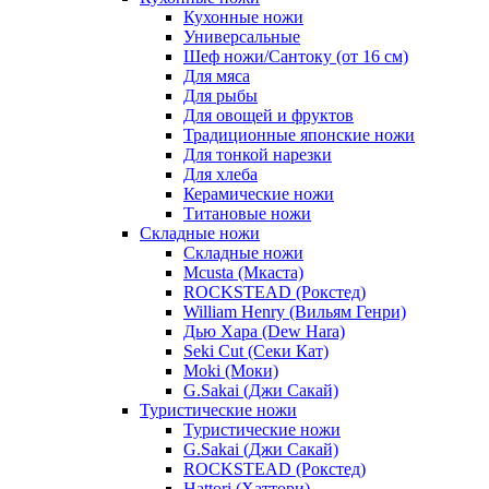
Кухонные ножи
Универсальные
Шеф ножи/Сантоку (от 16 см)
Для мяса
Для рыбы
Для овощей и фруктов
Традиционные японские ножи
Для тонкой нарезки
Для хлеба
Керамические ножи
Титановые ножи
Складные ножи
Складные ножи
Mcusta (Мкаста)
ROCKSTEAD (Рокстед)
William Henry (Вильям Генри)
Дью Хара (Dew Hara)
Seki Cut (Секи Кат)
Moki (Моки)
G.Sakai (Джи Сакай)
Туристические ножи
Туристические ножи
G.Sakai (Джи Сакай)
ROCKSTEAD (Рокстед)
Hattori (Хаттори)