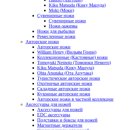
Kiku Matsuda (Кику Мацуда)
Moki (Моки)
Сувенирные ножи
Сувенирные ножи
Ножи-зажимы
Ножи для рыбалки
Ремесленные ножи
Авторские ножи
Авторские ножи
William Henry (Вильям Генри)
Коллекционные (Кастомные) ножи
Tomoyuki Nemoto (Томоюки Немото)
Kiku Matsuda (Кику Мацуда)
Ohta Atsutaka (Ота Ацутака)
Туристические авторские ножи
Охотничьи авторские ножи
Складные авторские ножи
Кухонные авторские ножи
Авторские ножи в частной коллекции
Аксессуары для ножей
Аксессуары для ножей
EDC аксессуары
Подставки и боксы для ножей
Магнитные держатели