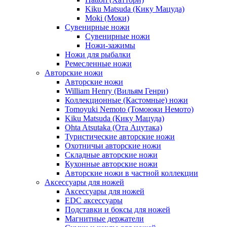
Kiku Matsuda (Кику Мацуда)
Moki (Моки)
Сувенирные ножи
Сувенирные ножи
Ножи-зажимы
Ножи для рыбалки
Ремесленные ножи
Авторские ножи
Авторские ножи
William Henry (Вильям Генри)
Коллекционные (Кастомные) ножи
Tomoyuki Nemoto (Томоюки Немото)
Kiku Matsuda (Кику Мацуда)
Ohta Atsutaka (Ота Ацутака)
Туристические авторские ножи
Охотничьи авторские ножи
Складные авторские ножи
Кухонные авторские ножи
Авторские ножи в частной коллекции
Аксессуары для ножей
Аксессуары для ножей
EDC аксессуары
Подставки и боксы для ножей
Магнитные держатели