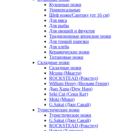
Кухонные ножи
Универсальные
Шеф ножи/Сантоку (от 16 см)
Для мяса
Для рыбы
Для овощей и фруктов
Традиционные японские ножи
Для тонкой нарезки
Для хлеба
Керамические ножи
Титановые ножи
Складные ножи
Складные ножи
Mcusta (Мкаста)
ROCKSTEAD (Рокстед)
William Henry (Вильям Генри)
Дью Хара (Dew Hara)
Seki Cut (Секи Кат)
Moki (Моки)
G.Sakai (Джи Сакай)
Туристические ножи
Туристические ножи
G.Sakai (Джи Сакай)
ROCKSTEAD (Рокстед)
Hattori (Хаттори)