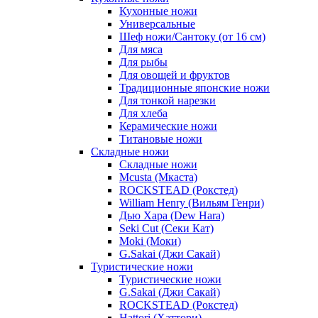
Кухонные ножи
Универсальные
Шеф ножи/Сантоку (от 16 см)
Для мяса
Для рыбы
Для овощей и фруктов
Традиционные японские ножи
Для тонкой нарезки
Для хлеба
Керамические ножи
Титановые ножи
Складные ножи
Складные ножи
Mcusta (Мкаста)
ROCKSTEAD (Рокстед)
William Henry (Вильям Генри)
Дью Хара (Dew Hara)
Seki Cut (Секи Кат)
Moki (Моки)
G.Sakai (Джи Сакай)
Туристические ножи
Туристические ножи
G.Sakai (Джи Сакай)
ROCKSTEAD (Рокстед)
Hattori (Хаттори)