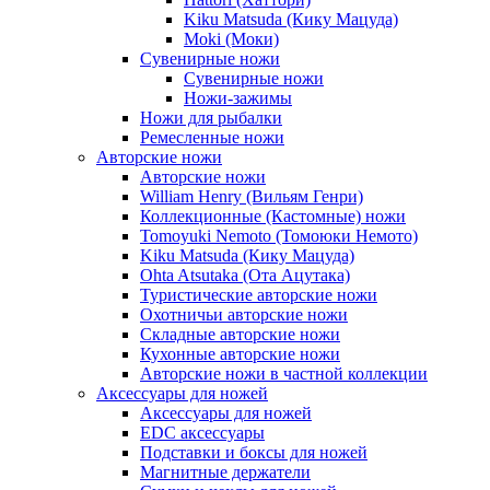
Kiku Matsuda (Кику Мацуда)
Moki (Моки)
Сувенирные ножи
Сувенирные ножи
Ножи-зажимы
Ножи для рыбалки
Ремесленные ножи
Авторские ножи
Авторские ножи
William Henry (Вильям Генри)
Коллекционные (Кастомные) ножи
Tomoyuki Nemoto (Томоюки Немото)
Kiku Matsuda (Кику Мацуда)
Ohta Atsutaka (Ота Ацутака)
Туристические авторские ножи
Охотничьи авторские ножи
Складные авторские ножи
Кухонные авторские ножи
Авторские ножи в частной коллекции
Аксессуары для ножей
Аксессуары для ножей
EDC аксессуары
Подставки и боксы для ножей
Магнитные держатели