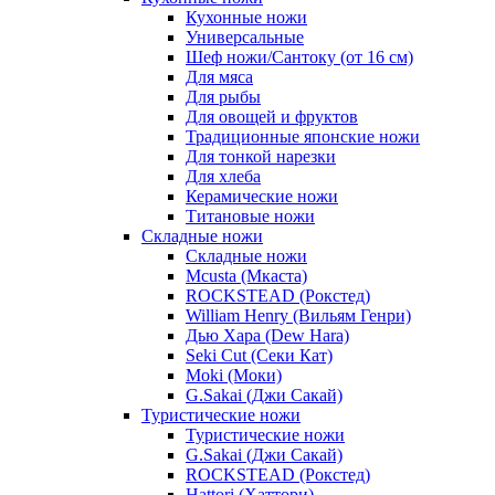
Кухонные ножи
Универсальные
Шеф ножи/Сантоку (от 16 см)
Для мяса
Для рыбы
Для овощей и фруктов
Традиционные японские ножи
Для тонкой нарезки
Для хлеба
Керамические ножи
Титановые ножи
Складные ножи
Складные ножи
Mcusta (Мкаста)
ROCKSTEAD (Рокстед)
William Henry (Вильям Генри)
Дью Хара (Dew Hara)
Seki Cut (Секи Кат)
Moki (Моки)
G.Sakai (Джи Сакай)
Туристические ножи
Туристические ножи
G.Sakai (Джи Сакай)
ROCKSTEAD (Рокстед)
Hattori (Хаттори)