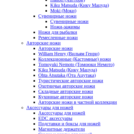
Kiku Matsuda (Кику Мацуда)
Moki (Моки)
Сувенирные ножи
Сувенирные ножи
Ножи-зажимы
Ножи для рыбалки
Ремесленные ножи
Авторские ножи
Авторские ножи
William Henry (Вильям Генри)
Коллекционные (Кастомные) ножи
Tomoyuki Nemoto (Томоюки Немото)
Kiku Matsuda (Кику Мацуда)
Ohta Atsutaka (Ота Ацутака)
Туристические авторские ножи
Охотничьи авторские ножи
Складные авторские ножи
Кухонные авторские ножи
Авторские ножи в частной коллекции
Аксессуары для ножей
Аксессуары для ножей
EDC аксессуары
Подставки и боксы для ножей
Магнитные держатели