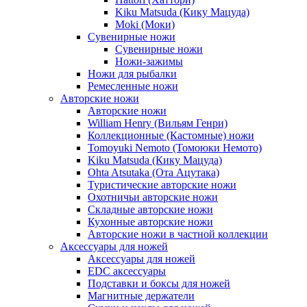
Kiku Matsuda (Кику Мацуда)
Moki (Моки)
Сувенирные ножи
Сувенирные ножи
Ножи-зажимы
Ножи для рыбалки
Ремесленные ножи
Авторские ножи
Авторские ножи
William Henry (Вильям Генри)
Коллекционные (Кастомные) ножи
Tomoyuki Nemoto (Томоюки Немото)
Kiku Matsuda (Кику Мацуда)
Ohta Atsutaka (Ота Ацутака)
Туристические авторские ножи
Охотничьи авторские ножи
Складные авторские ножи
Кухонные авторские ножи
Авторские ножи в частной коллекции
Аксессуары для ножей
Аксессуары для ножей
EDC аксессуары
Подставки и боксы для ножей
Магнитные держатели