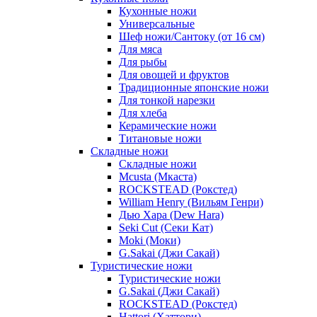
Кухонные ножи
Универсальные
Шеф ножи/Сантоку (от 16 см)
Для мяса
Для рыбы
Для овощей и фруктов
Традиционные японские ножи
Для тонкой нарезки
Для хлеба
Керамические ножи
Титановые ножи
Складные ножи
Складные ножи
Mcusta (Мкаста)
ROCKSTEAD (Рокстед)
William Henry (Вильям Генри)
Дью Хара (Dew Hara)
Seki Cut (Секи Кат)
Moki (Моки)
G.Sakai (Джи Сакай)
Туристические ножи
Туристические ножи
G.Sakai (Джи Сакай)
ROCKSTEAD (Рокстед)
Hattori (Хаттори)