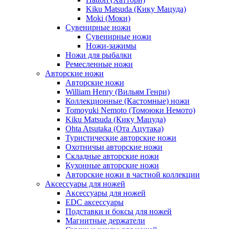
Kiku Matsuda (Кику Мацуда)
Moki (Моки)
Сувенирные ножи
Сувенирные ножи
Ножи-зажимы
Ножи для рыбалки
Ремесленные ножи
Авторские ножи
Авторские ножи
William Henry (Вильям Генри)
Коллекционные (Кастомные) ножи
Tomoyuki Nemoto (Томоюки Немото)
Kiku Matsuda (Кику Мацуда)
Ohta Atsutaka (Ота Ацутака)
Туристические авторские ножи
Охотничьи авторские ножи
Складные авторские ножи
Кухонные авторские ножи
Авторские ножи в частной коллекции
Аксессуары для ножей
Аксессуары для ножей
EDC аксессуары
Подставки и боксы для ножей
Магнитные держатели