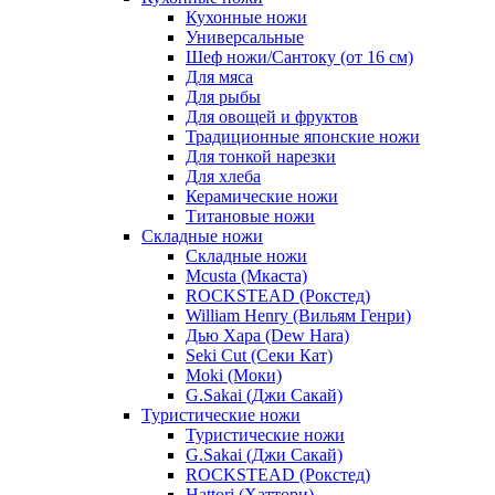
Кухонные ножи
Универсальные
Шеф ножи/Сантоку (от 16 см)
Для мяса
Для рыбы
Для овощей и фруктов
Традиционные японские ножи
Для тонкой нарезки
Для хлеба
Керамические ножи
Титановые ножи
Складные ножи
Складные ножи
Mcusta (Мкаста)
ROCKSTEAD (Рокстед)
William Henry (Вильям Генри)
Дью Хара (Dew Hara)
Seki Cut (Секи Кат)
Moki (Моки)
G.Sakai (Джи Сакай)
Туристические ножи
Туристические ножи
G.Sakai (Джи Сакай)
ROCKSTEAD (Рокстед)
Hattori (Хаттори)