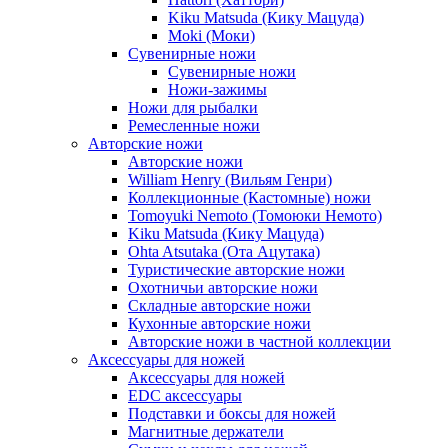
Kiku Matsuda (Кику Мацуда)
Moki (Моки)
Сувенирные ножи
Сувенирные ножи
Ножи-зажимы
Ножи для рыбалки
Ремесленные ножи
Авторские ножи
Авторские ножи
William Henry (Вильям Генри)
Коллекционные (Кастомные) ножи
Tomoyuki Nemoto (Томоюки Немото)
Kiku Matsuda (Кику Мацуда)
Ohta Atsutaka (Ота Ацутака)
Туристические авторские ножи
Охотничьи авторские ножи
Складные авторские ножи
Кухонные авторские ножи
Авторские ножи в частной коллекции
Аксессуары для ножей
Аксессуары для ножей
EDC аксессуары
Подставки и боксы для ножей
Магнитные держатели