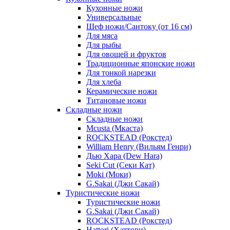
Кухонные ножи
Универсальные
Шеф ножи/Сантоку (от 16 см)
Для мяса
Для рыбы
Для овощей и фруктов
Традиционные японские ножи
Для тонкой нарезки
Для хлеба
Керамические ножи
Титановые ножи
Складные ножи
Складные ножи
Mcusta (Мкаста)
ROCKSTEAD (Рокстед)
William Henry (Вильям Генри)
Дью Хара (Dew Hara)
Seki Cut (Секи Кат)
Moki (Моки)
G.Sakai (Джи Сакай)
Туристические ножи
Туристические ножи
G.Sakai (Джи Сакай)
ROCKSTEAD (Рокстед)
Hattori (Хаттори)