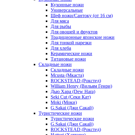
Кухонные ножи
Универсальные
Шеф ножи/Сантоку (от 16 см)
Для мяса
Для рыбы
Для овощей и фруктов
Традиционные японские ножи
Для тонкой нарезки
Для хлеба
Керамические ножи
Титановые ножи
Складные ножи
Складные ножи
Mcusta (Мкаста)
ROCKSTEAD (Рокстед)
William Henry (Вильям Генри)
Дью Хара (Dew Hara)
Seki Cut (Секи Кат)
Moki (Моки)
G.Sakai (Джи Сакай)
Туристические ножи
Туристические ножи
G.Sakai (Джи Сакай)
ROCKSTEAD (Рокстед)
Hattori (Хаттори)