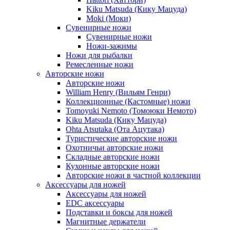
Kiku Matsuda (Кику Мацуда)
Moki (Моки)
Сувенирные ножи
Сувенирные ножи
Ножи-зажимы
Ножи для рыбалки
Ремесленные ножи
Авторские ножи
Авторские ножи
William Henry (Вильям Генри)
Коллекционные (Кастомные) ножи
Tomoyuki Nemoto (Томоюки Немото)
Kiku Matsuda (Кику Мацуда)
Ohta Atsutaka (Ота Ацутака)
Туристические авторские ножи
Охотничьи авторские ножи
Складные авторские ножи
Кухонные авторские ножи
Авторские ножи в частной коллекции
Аксессуары для ножей
Аксессуары для ножей
EDC аксессуары
Подставки и боксы для ножей
Магнитные держатели