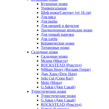
Кухонные ножи
Универсальные
Шеф ножи/Сантоку (от 16 см)
Для мяса
Для рыбы
Для овощей и фруктов
Традиционные японские ножи
Для тонкой нарезки
Для хлеба
Керамические ножи
Титановые ножи
Складные ножи
Складные ножи
Mcusta (Мкаста)
ROCKSTEAD (Рокстед)
William Henry (Вильям Генри)
Дью Хара (Dew Hara)
Seki Cut (Секи Кат)
Moki (Моки)
G.Sakai (Джи Сакай)
Туристические ножи
Туристические ножи
G.Sakai (Джи Сакай)
ROCKSTEAD (Рокстед)
Hattori (Хаттори)