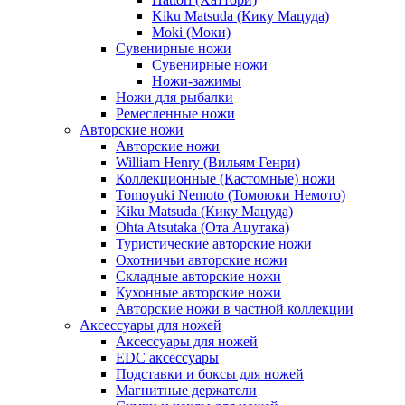
Kiku Matsuda (Кику Мацуда)
Moki (Моки)
Сувенирные ножи
Сувенирные ножи
Ножи-зажимы
Ножи для рыбалки
Ремесленные ножи
Авторские ножи
Авторские ножи
William Henry (Вильям Генри)
Коллекционные (Кастомные) ножи
Tomoyuki Nemoto (Томоюки Немото)
Kiku Matsuda (Кику Мацуда)
Ohta Atsutaka (Ота Ацутака)
Туристические авторские ножи
Охотничьи авторские ножи
Складные авторские ножи
Кухонные авторские ножи
Авторские ножи в частной коллекции
Аксессуары для ножей
Аксессуары для ножей
EDC аксессуары
Подставки и боксы для ножей
Магнитные держатели