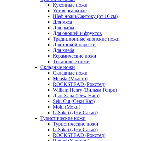
Кухонные ножи
Универсальные
Шеф ножи/Сантоку (от 16 см)
Для мяса
Для рыбы
Для овощей и фруктов
Традиционные японские ножи
Для тонкой нарезки
Для хлеба
Керамические ножи
Титановые ножи
Складные ножи
Складные ножи
Mcusta (Мкаста)
ROCKSTEAD (Рокстед)
William Henry (Вильям Генри)
Дью Хара (Dew Hara)
Seki Cut (Секи Кат)
Moki (Моки)
G.Sakai (Джи Сакай)
Туристические ножи
Туристические ножи
G.Sakai (Джи Сакай)
ROCKSTEAD (Рокстед)
Hattori (Хаттори)