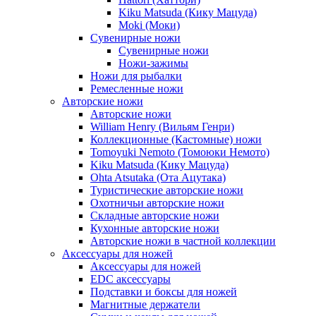
Kiku Matsuda (Кику Мацуда)
Moki (Моки)
Сувенирные ножи
Сувенирные ножи
Ножи-зажимы
Ножи для рыбалки
Ремесленные ножи
Авторские ножи
Авторские ножи
William Henry (Вильям Генри)
Коллекционные (Кастомные) ножи
Tomoyuki Nemoto (Томоюки Немото)
Kiku Matsuda (Кику Мацуда)
Ohta Atsutaka (Ота Ацутака)
Туристические авторские ножи
Охотничьи авторские ножи
Складные авторские ножи
Кухонные авторские ножи
Авторские ножи в частной коллекции
Аксессуары для ножей
Аксессуары для ножей
EDC аксессуары
Подставки и боксы для ножей
Магнитные держатели