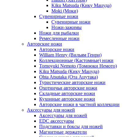
Kiku Matsuda (Кику Мацуда)
Moki (Моки)
Сувенирные ножи
Сувенирные ножи
Ножи-зажимы
Ножи для рыбалки
Ремесленные ножи
Авторские ножи
Авторские ножи
William Henry (Вильям Генри)
Коллекционные (Кастомные) ножи
Tomoyuki Nemoto (Томоюки Немото)
Kiku Matsuda (Кику Мацуда)
Ohta Atsutaka (Ота Ацутака)
Туристические авторские ножи
Охотничьи авторские ножи
Складные авторские ножи
Кухонные авторские ножи
Авторские ножи в частной коллекции
Аксессуары для ножей
Аксессуары для ножей
EDC аксессуары
Подставки и боксы для ножей
Магнитные держатели