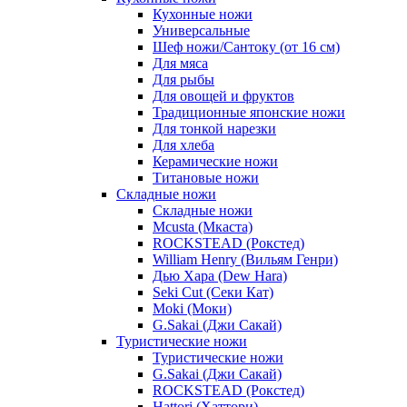
Кухонные ножи
Универсальные
Шеф ножи/Сантоку (от 16 см)
Для мяса
Для рыбы
Для овощей и фруктов
Традиционные японские ножи
Для тонкой нарезки
Для хлеба
Керамические ножи
Титановые ножи
Складные ножи
Складные ножи
Mcusta (Мкаста)
ROCKSTEAD (Рокстед)
William Henry (Вильям Генри)
Дью Хара (Dew Hara)
Seki Cut (Секи Кат)
Moki (Моки)
G.Sakai (Джи Сакай)
Туристические ножи
Туристические ножи
G.Sakai (Джи Сакай)
ROCKSTEAD (Рокстед)
Hattori (Хаттори)