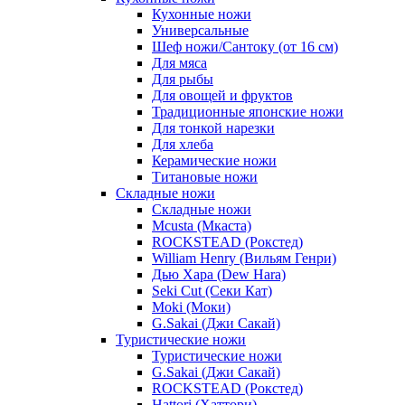
Кухонные ножи
Универсальные
Шеф ножи/Сантоку (от 16 см)
Для мяса
Для рыбы
Для овощей и фруктов
Традиционные японские ножи
Для тонкой нарезки
Для хлеба
Керамические ножи
Титановые ножи
Складные ножи
Складные ножи
Mcusta (Мкаста)
ROCKSTEAD (Рокстед)
William Henry (Вильям Генри)
Дью Хара (Dew Hara)
Seki Cut (Секи Кат)
Moki (Моки)
G.Sakai (Джи Сакай)
Туристические ножи
Туристические ножи
G.Sakai (Джи Сакай)
ROCKSTEAD (Рокстед)
Hattori (Хаттори)