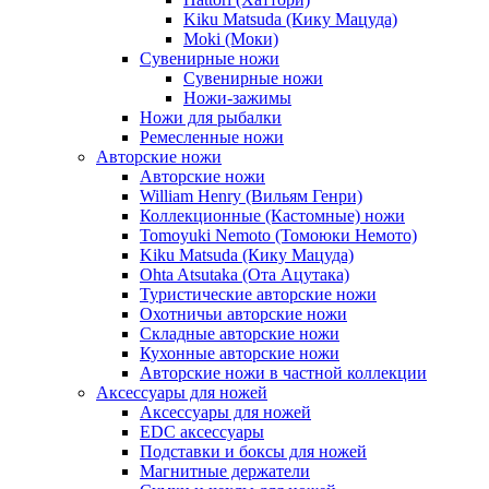
Kiku Matsuda (Кику Мацуда)
Moki (Моки)
Сувенирные ножи
Сувенирные ножи
Ножи-зажимы
Ножи для рыбалки
Ремесленные ножи
Авторские ножи
Авторские ножи
William Henry (Вильям Генри)
Коллекционные (Кастомные) ножи
Tomoyuki Nemoto (Томоюки Немото)
Kiku Matsuda (Кику Мацуда)
Ohta Atsutaka (Ота Ацутака)
Туристические авторские ножи
Охотничьи авторские ножи
Складные авторские ножи
Кухонные авторские ножи
Авторские ножи в частной коллекции
Аксессуары для ножей
Аксессуары для ножей
EDC аксессуары
Подставки и боксы для ножей
Магнитные держатели