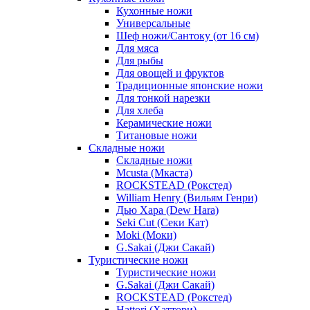
Кухонные ножи
Универсальные
Шеф ножи/Сантоку (от 16 см)
Для мяса
Для рыбы
Для овощей и фруктов
Традиционные японские ножи
Для тонкой нарезки
Для хлеба
Керамические ножи
Титановые ножи
Складные ножи
Складные ножи
Mcusta (Мкаста)
ROCKSTEAD (Рокстед)
William Henry (Вильям Генри)
Дью Хара (Dew Hara)
Seki Cut (Секи Кат)
Moki (Моки)
G.Sakai (Джи Сакай)
Туристические ножи
Туристические ножи
G.Sakai (Джи Сакай)
ROCKSTEAD (Рокстед)
Hattori (Хаттори)