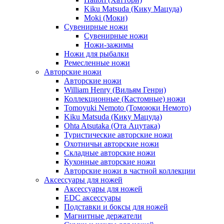
Kiku Matsuda (Кику Мацуда)
Moki (Моки)
Сувенирные ножи
Сувенирные ножи
Ножи-зажимы
Ножи для рыбалки
Ремесленные ножи
Авторские ножи
Авторские ножи
William Henry (Вильям Генри)
Коллекционные (Кастомные) ножи
Tomoyuki Nemoto (Томоюки Немото)
Kiku Matsuda (Кику Мацуда)
Ohta Atsutaka (Ота Ацутака)
Туристические авторские ножи
Охотничьи авторские ножи
Складные авторские ножи
Кухонные авторские ножи
Авторские ножи в частной коллекции
Аксессуары для ножей
Аксессуары для ножей
EDC аксессуары
Подставки и боксы для ножей
Магнитные держатели