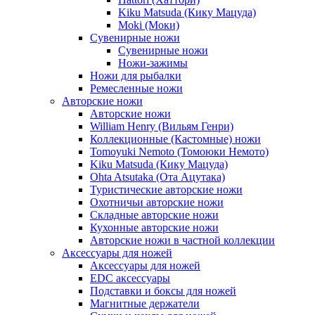
Kiku Matsuda (Кику Мацуда)
Moki (Моки)
Сувенирные ножи
Сувенирные ножи
Ножи-зажимы
Ножи для рыбалки
Ремесленные ножи
Авторские ножи
Авторские ножи
William Henry (Вильям Генри)
Коллекционные (Кастомные) ножи
Tomoyuki Nemoto (Томоюки Немото)
Kiku Matsuda (Кику Мацуда)
Ohta Atsutaka (Ота Ацутака)
Туристические авторские ножи
Охотничьи авторские ножи
Складные авторские ножи
Кухонные авторские ножи
Авторские ножи в частной коллекции
Аксессуары для ножей
Аксессуары для ножей
EDC аксессуары
Подставки и боксы для ножей
Магнитные держатели