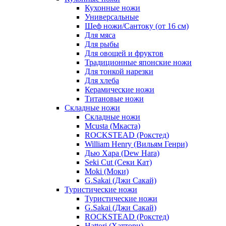
Кухонные ножи
Универсальные
Шеф ножи/Сантоку (от 16 см)
Для мяса
Для рыбы
Для овощей и фруктов
Традиционные японские ножи
Для тонкой нарезки
Для хлеба
Керамические ножи
Титановые ножи
Складные ножи
Складные ножи
Mcusta (Мкаста)
ROCKSTEAD (Рокстед)
William Henry (Вильям Генри)
Дью Хара (Dew Hara)
Seki Cut (Секи Кат)
Moki (Моки)
G.Sakai (Джи Сакай)
Туристические ножи
Туристические ножи
G.Sakai (Джи Сакай)
ROCKSTEAD (Рокстед)
Hattori (Хаттори)