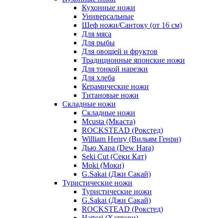
Кухонные ножи
Универсальные
Шеф ножи/Сантоку (от 16 см)
Для мяса
Для рыбы
Для овощей и фруктов
Традиционные японские ножи
Для тонкой нарезки
Для хлеба
Керамические ножи
Титановые ножи
Складные ножи
Складные ножи
Mcusta (Мкаста)
ROCKSTEAD (Рокстед)
William Henry (Вильям Генри)
Дью Хара (Dew Hara)
Seki Cut (Секи Кат)
Moki (Моки)
G.Sakai (Джи Сакай)
Туристические ножи
Туристические ножи
G.Sakai (Джи Сакай)
ROCKSTEAD (Рокстед)
Hattori (Хаттори)