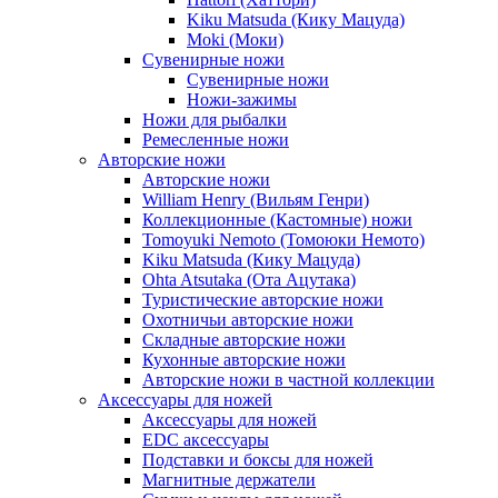
Kiku Matsuda (Кику Мацуда)
Moki (Моки)
Сувенирные ножи
Сувенирные ножи
Ножи-зажимы
Ножи для рыбалки
Ремесленные ножи
Авторские ножи
Авторские ножи
William Henry (Вильям Генри)
Коллекционные (Кастомные) ножи
Tomoyuki Nemoto (Томоюки Немото)
Kiku Matsuda (Кику Мацуда)
Ohta Atsutaka (Ота Ацутака)
Туристические авторские ножи
Охотничьи авторские ножи
Складные авторские ножи
Кухонные авторские ножи
Авторские ножи в частной коллекции
Аксессуары для ножей
Аксессуары для ножей
EDC аксессуары
Подставки и боксы для ножей
Магнитные держатели