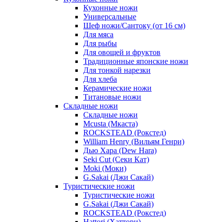
Кухонные ножи
Универсальные
Шеф ножи/Сантоку (от 16 см)
Для мяса
Для рыбы
Для овощей и фруктов
Традиционные японские ножи
Для тонкой нарезки
Для хлеба
Керамические ножи
Титановые ножи
Складные ножи
Складные ножи
Mcusta (Мкаста)
ROCKSTEAD (Рокстед)
William Henry (Вильям Генри)
Дью Хара (Dew Hara)
Seki Cut (Секи Кат)
Moki (Моки)
G.Sakai (Джи Сакай)
Туристические ножи
Туристические ножи
G.Sakai (Джи Сакай)
ROCKSTEAD (Рокстед)
Hattori (Хаттори)