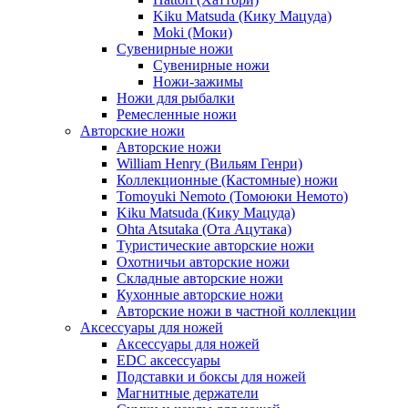
Kiku Matsuda (Кику Мацуда)
Moki (Моки)
Сувенирные ножи
Сувенирные ножи
Ножи-зажимы
Ножи для рыбалки
Ремесленные ножи
Авторские ножи
Авторские ножи
William Henry (Вильям Генри)
Коллекционные (Кастомные) ножи
Tomoyuki Nemoto (Томоюки Немото)
Kiku Matsuda (Кику Мацуда)
Ohta Atsutaka (Ота Ацутака)
Туристические авторские ножи
Охотничьи авторские ножи
Складные авторские ножи
Кухонные авторские ножи
Авторские ножи в частной коллекции
Аксессуары для ножей
Аксессуары для ножей
EDC аксессуары
Подставки и боксы для ножей
Магнитные держатели