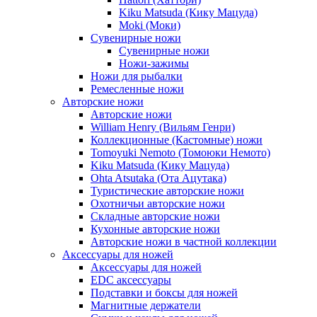
Kiku Matsuda (Кику Мацуда)
Moki (Моки)
Сувенирные ножи
Сувенирные ножи
Ножи-зажимы
Ножи для рыбалки
Ремесленные ножи
Авторские ножи
Авторские ножи
William Henry (Вильям Генри)
Коллекционные (Кастомные) ножи
Tomoyuki Nemoto (Томоюки Немото)
Kiku Matsuda (Кику Мацуда)
Ohta Atsutaka (Ота Ацутака)
Туристические авторские ножи
Охотничьи авторские ножи
Складные авторские ножи
Кухонные авторские ножи
Авторские ножи в частной коллекции
Аксессуары для ножей
Аксессуары для ножей
EDC аксессуары
Подставки и боксы для ножей
Магнитные держатели