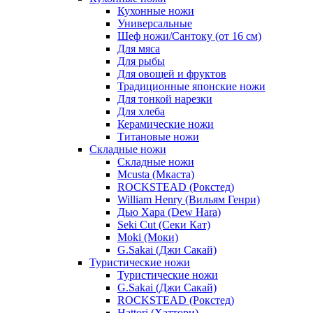
Кухонные ножи
Универсальные
Шеф ножи/Сантоку (от 16 см)
Для мяса
Для рыбы
Для овощей и фруктов
Традиционные японские ножи
Для тонкой нарезки
Для хлеба
Керамические ножи
Титановые ножи
Складные ножи
Складные ножи
Mcusta (Мкаста)
ROCKSTEAD (Рокстед)
William Henry (Вильям Генри)
Дью Хара (Dew Hara)
Seki Cut (Секи Кат)
Moki (Моки)
G.Sakai (Джи Сакай)
Туристические ножи
Туристические ножи
G.Sakai (Джи Сакай)
ROCKSTEAD (Рокстед)
Hattori (Хаттори)