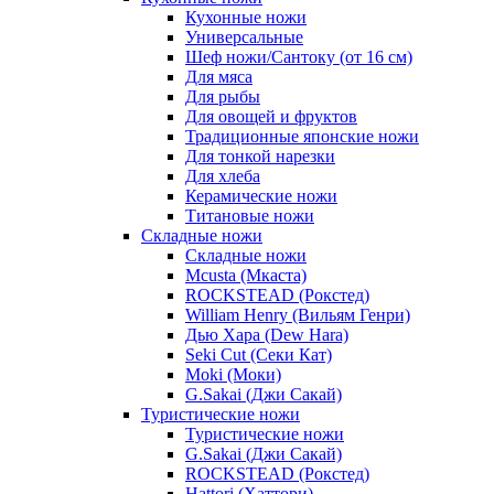
Кухонные ножи
Универсальные
Шеф ножи/Сантоку (от 16 см)
Для мяса
Для рыбы
Для овощей и фруктов
Традиционные японские ножи
Для тонкой нарезки
Для хлеба
Керамические ножи
Титановые ножи
Складные ножи
Складные ножи
Mcusta (Мкаста)
ROCKSTEAD (Рокстед)
William Henry (Вильям Генри)
Дью Хара (Dew Hara)
Seki Cut (Секи Кат)
Moki (Моки)
G.Sakai (Джи Сакай)
Туристические ножи
Туристические ножи
G.Sakai (Джи Сакай)
ROCKSTEAD (Рокстед)
Hattori (Хаттори)