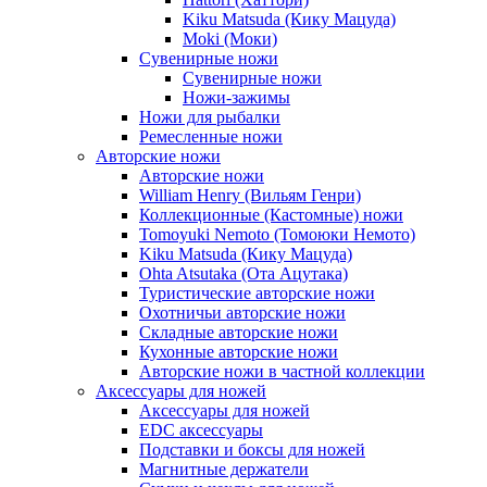
Kiku Matsuda (Кику Мацуда)
Moki (Моки)
Сувенирные ножи
Сувенирные ножи
Ножи-зажимы
Ножи для рыбалки
Ремесленные ножи
Авторские ножи
Авторские ножи
William Henry (Вильям Генри)
Коллекционные (Кастомные) ножи
Tomoyuki Nemoto (Томоюки Немото)
Kiku Matsuda (Кику Мацуда)
Ohta Atsutaka (Ота Ацутака)
Туристические авторские ножи
Охотничьи авторские ножи
Складные авторские ножи
Кухонные авторские ножи
Авторские ножи в частной коллекции
Аксессуары для ножей
Аксессуары для ножей
EDC аксессуары
Подставки и боксы для ножей
Магнитные держатели