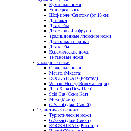
Кухонные ножи
Универсальные
Шеф ножи/Сантоку (от 16 см)
Для мяса
Для рыбы
Для овощей и фруктов
Традиционные японские ножи
Для тонкой нарезки
Для хлеба
Керамические ножи
Титановые ножи
Складные ножи
Складные ножи
Mcusta (Мкаста)
ROCKSTEAD (Рокстед)
William Henry (Вильям Генри)
Дью Хара (Dew Hara)
Seki Cut (Секи Кат)
Moki (Моки)
G.Sakai (Джи Сакай)
Туристические ножи
Туристические ножи
G.Sakai (Джи Сакай)
ROCKSTEAD (Рокстед)
Hattori (Хаттори)