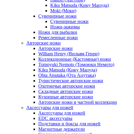
Kiku Matsuda (Кику Мацуда)
Moki (Моки)
Сувенирные ножи
Сувенирные ножи
Ножи-зажимы
Ножи для рыбалки
Ремесленные ножи
Авторские ножи
Авторские ножи
William Henry (Вильям Генри)
Коллекционные (Кастомные) ножи
Tomoyuki Nemoto (Томоюки Немото)
Kiku Matsuda (Кику Мацуда)
Ohta Atsutaka (Ота Ацутака)
Туристические авторские ножи
Охотничьи авторские ножи
Складные авторские ножи
Кухонные авторские ножи
Авторские ножи в частной коллекции
Аксессуары для ножей
Аксессуары для ножей
EDC аксессуары
Подставки и боксы для ножей
Магнитные держатели