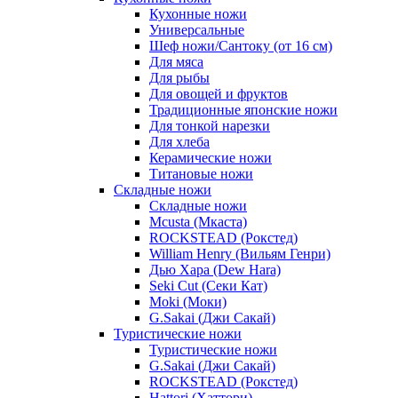
Кухонные ножи
Универсальные
Шеф ножи/Сантоку (от 16 см)
Для мяса
Для рыбы
Для овощей и фруктов
Традиционные японские ножи
Для тонкой нарезки
Для хлеба
Керамические ножи
Титановые ножи
Складные ножи
Складные ножи
Mcusta (Мкаста)
ROCKSTEAD (Рокстед)
William Henry (Вильям Генри)
Дью Хара (Dew Hara)
Seki Cut (Секи Кат)
Moki (Моки)
G.Sakai (Джи Сакай)
Туристические ножи
Туристические ножи
G.Sakai (Джи Сакай)
ROCKSTEAD (Рокстед)
Hattori (Хаттори)