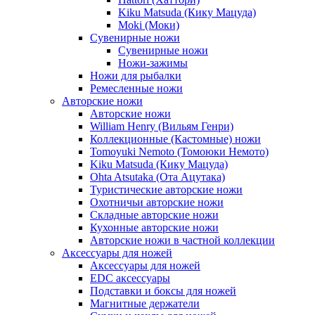
Kiku Matsuda (Кику Мацуда)
Moki (Моки)
Сувенирные ножи
Сувенирные ножи
Ножи-зажимы
Ножи для рыбалки
Ремесленные ножи
Авторские ножи
Авторские ножи
William Henry (Вильям Генри)
Коллекционные (Кастомные) ножи
Tomoyuki Nemoto (Томоюки Немото)
Kiku Matsuda (Кику Мацуда)
Ohta Atsutaka (Ота Ацутака)
Туристические авторские ножи
Охотничьи авторские ножи
Складные авторские ножи
Кухонные авторские ножи
Авторские ножи в частной коллекции
Аксессуары для ножей
Аксессуары для ножей
EDC аксессуары
Подставки и боксы для ножей
Магнитные держатели