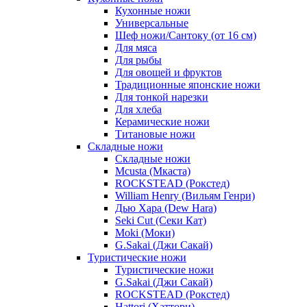
Кухонные ножи
Универсальные
Шеф ножи/Сантоку (от 16 см)
Для мяса
Для рыбы
Для овощей и фруктов
Традиционные японские ножи
Для тонкой нарезки
Для хлеба
Керамические ножи
Титановые ножи
Складные ножи
Складные ножи
Mcusta (Мкаста)
ROCKSTEAD (Рокстед)
William Henry (Вильям Генри)
Дью Хара (Dew Hara)
Seki Cut (Секи Кат)
Moki (Моки)
G.Sakai (Джи Сакай)
Туристические ножи
Туристические ножи
G.Sakai (Джи Сакай)
ROCKSTEAD (Рокстед)
Hattori (Хаттори)