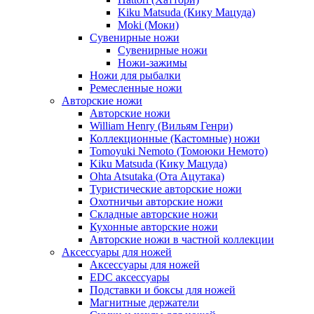
Kiku Matsuda (Кику Мацуда)
Moki (Моки)
Сувенирные ножи
Сувенирные ножи
Ножи-зажимы
Ножи для рыбалки
Ремесленные ножи
Авторские ножи
Авторские ножи
William Henry (Вильям Генри)
Коллекционные (Кастомные) ножи
Tomoyuki Nemoto (Томоюки Немото)
Kiku Matsuda (Кику Мацуда)
Ohta Atsutaka (Ота Ацутака)
Туристические авторские ножи
Охотничьи авторские ножи
Складные авторские ножи
Кухонные авторские ножи
Авторские ножи в частной коллекции
Аксессуары для ножей
Аксессуары для ножей
EDC аксессуары
Подставки и боксы для ножей
Магнитные держатели