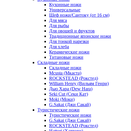
Кухонные ножи
Универсальные
Шеф ножи/Сантоку (от 16 см)
Для мяса
Для рыбы
Для овощей и фруктов
Традиционные японские ножи
Для тонкой нарезки
Для хлеба
Керамические ножи
Титановые ножи
Складные ножи
Складные ножи
Mcusta (Мкаста)
ROCKSTEAD (Рокстед)
William Henry (Вильям Генри)
Дью Хара (Dew Hara)
Seki Cut (Секи Кат)
Moki (Моки)
G.Sakai (Джи Сакай)
Туристические ножи
Туристические ножи
G.Sakai (Джи Сакай)
ROCKSTEAD (Рокстед)
Hattori (Хаттори)