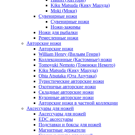
Kiku Matsuda (Кику Мацуда)
Moki (Моки)
Сувенирные ножи
Сувенирные ножи
Ножи-зажимы
Ножи для рыбалки
Ремесленные ножи
Авторские ножи
Авторские ножи
William Henry (Вильям Генри)
Коллекционные (Кастомные) ножи
Tomoyuki Nemoto (Томоюки Немото)
Kiku Matsuda (Кику Мацуда)
Ohta Atsutaka (Ота Ацутака)
Туристические авторские ножи
Охотничьи авторские ножи
Складные авторские ножи
Кухонные авторские ножи
Авторские ножи в частной коллекции
Аксессуары для ножей
Аксессуары для ножей
EDC аксессуары
Подставки и боксы для ножей
Магнитные держатели