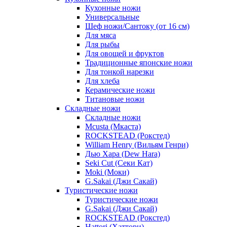
Кухонные ножи
Универсальные
Шеф ножи/Сантоку (от 16 см)
Для мяса
Для рыбы
Для овощей и фруктов
Традиционные японские ножи
Для тонкой нарезки
Для хлеба
Керамические ножи
Титановые ножи
Складные ножи
Складные ножи
Mcusta (Мкаста)
ROCKSTEAD (Рокстед)
William Henry (Вильям Генри)
Дью Хара (Dew Hara)
Seki Cut (Секи Кат)
Moki (Моки)
G.Sakai (Джи Сакай)
Туристические ножи
Туристические ножи
G.Sakai (Джи Сакай)
ROCKSTEAD (Рокстед)
Hattori (Хаттори)