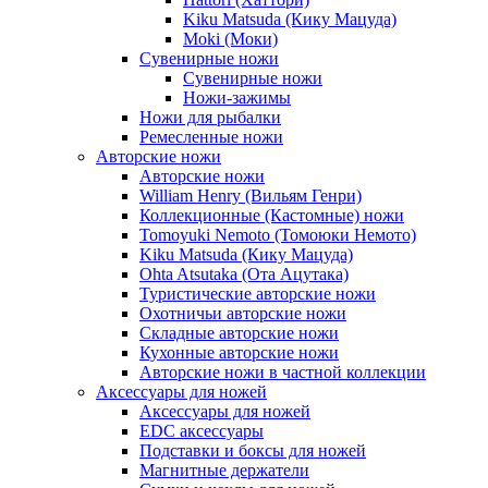
Kiku Matsuda (Кику Мацуда)
Moki (Моки)
Сувенирные ножи
Сувенирные ножи
Ножи-зажимы
Ножи для рыбалки
Ремесленные ножи
Авторские ножи
Авторские ножи
William Henry (Вильям Генри)
Коллекционные (Кастомные) ножи
Tomoyuki Nemoto (Томоюки Немото)
Kiku Matsuda (Кику Мацуда)
Ohta Atsutaka (Ота Ацутака)
Туристические авторские ножи
Охотничьи авторские ножи
Складные авторские ножи
Кухонные авторские ножи
Авторские ножи в частной коллекции
Аксессуары для ножей
Аксессуары для ножей
EDC аксессуары
Подставки и боксы для ножей
Магнитные держатели