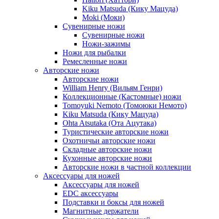
Kiku Matsuda (Кику Мацуда)
Moki (Моки)
Сувенирные ножи
Сувенирные ножи
Ножи-зажимы
Ножи для рыбалки
Ремесленные ножи
Авторские ножи
Авторские ножи
William Henry (Вильям Генри)
Коллекционные (Кастомные) ножи
Tomoyuki Nemoto (Томоюки Немото)
Kiku Matsuda (Кику Мацуда)
Ohta Atsutaka (Ота Ацутака)
Туристические авторские ножи
Охотничьи авторские ножи
Складные авторские ножи
Кухонные авторские ножи
Авторские ножи в частной коллекции
Аксессуары для ножей
Аксессуары для ножей
EDC аксессуары
Подставки и боксы для ножей
Магнитные держатели