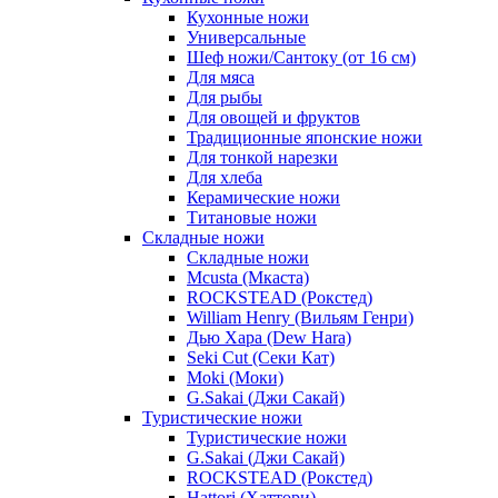
Кухонные ножи
Универсальные
Шеф ножи/Сантоку (от 16 см)
Для мяса
Для рыбы
Для овощей и фруктов
Традиционные японские ножи
Для тонкой нарезки
Для хлеба
Керамические ножи
Титановые ножи
Складные ножи
Складные ножи
Mcusta (Мкаста)
ROCKSTEAD (Рокстед)
William Henry (Вильям Генри)
Дью Хара (Dew Hara)
Seki Cut (Секи Кат)
Moki (Моки)
G.Sakai (Джи Сакай)
Туристические ножи
Туристические ножи
G.Sakai (Джи Сакай)
ROCKSTEAD (Рокстед)
Hattori (Хаттори)