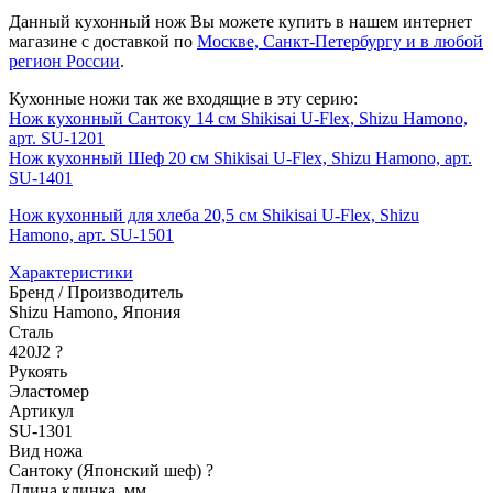
Данный кухонный нож Вы можете купить в нашем интернет
магазине с доставкой по
Москве, Санкт-Петербургу и в любой
регион России
.
Кухонные ножи так же входящие в эту серию:
Нож кухонный Сантоку 14 см Shikisai U-Flex, Shizu Hamono,
арт. SU-1201
Нож кухонный Шеф 20 см Shikisai U-Flex, Shizu Hamono, арт.
SU-1401
Нож кухонный для хлеба 20,5 см Shikisai U-Flex, Shizu
Hamono, арт. SU-1501
Характеристики
Бренд / Производитель
Shizu Hamono, Япония
Сталь
420J2
?
Рукоять
Эластомер
Артикул
SU-1301
Вид ножа
Сантоку (Японский шеф)
?
Длина клинка, мм