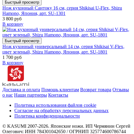
Быстрый просмотр
Нож кухонный Сантоку 16 см, серия Shikisai U-Flex, Shizu
Hamono, Япония, арт. SU-1301
3 800 руб
В корзину
Быстрый просмотр
Нож кухонный универсальный 14 см, серия Shikisai V-Flex,
цвет зеленый, Shizu Hamono, Япония, арт. SU-1801
1 700 руб
В корзину
Доставка и оплата
Помощь клиентам
Возврат товара
Отзывы
о нас
Наши партнеры
Контакты
Политика использования файлов cookie
Согласие на обработку персональных данных
Политика конфиденциальности
© KASUMI 2007-2026. Японские ножи. ИП Чермянин Сергей
Олегович: ИНН 784301042650 / ОГРНИП 325774600786744