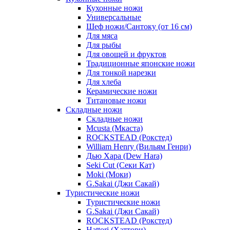
Кухонные ножи
Универсальные
Шеф ножи/Сантоку (от 16 см)
Для мяса
Для рыбы
Для овощей и фруктов
Традиционные японские ножи
Для тонкой нарезки
Для хлеба
Керамические ножи
Титановые ножи
Складные ножи
Складные ножи
Mcusta (Мкаста)
ROCKSTEAD (Рокстед)
William Henry (Вильям Генри)
Дью Хара (Dew Hara)
Seki Cut (Секи Кат)
Moki (Моки)
G.Sakai (Джи Сакай)
Туристические ножи
Туристические ножи
G.Sakai (Джи Сакай)
ROCKSTEAD (Рокстед)
Hattori (Хаттори)