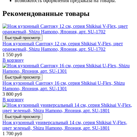
возможность оформления предзаказа на товары.
Рекомендованные товары
Быстрый просмотр
Нож кухонный Сантоку 12 см, серия Shikisai V-Flex, цвет
оранжевый, Shizu Hamono, Япония, арт. SU-1702
1 550 руб
В корзину
Быстрый просмотр
Нож кухонный Сантоку 16 см, серия Shikisai U-Flex, Shizu
Hamono, Япония, арт. SU-1301
3 800 руб
В корзину
Быстрый просмотр
Нож кухонный универсальный 14 см, серия Shikisai V-Flex,
цвет зеленый, Shizu Hamono, Япония, арт. SU-1801
1 700 руб