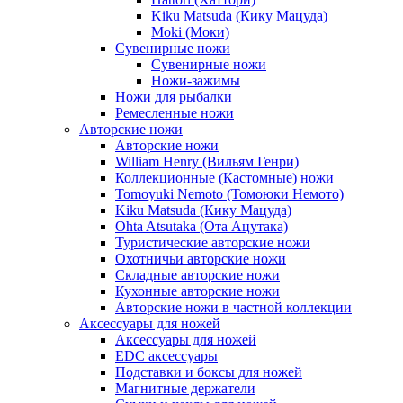
Kiku Matsuda (Кику Мацуда)
Moki (Моки)
Сувенирные ножи
Сувенирные ножи
Ножи-зажимы
Ножи для рыбалки
Ремесленные ножи
Авторские ножи
Авторские ножи
William Henry (Вильям Генри)
Коллекционные (Кастомные) ножи
Tomoyuki Nemoto (Томоюки Немото)
Kiku Matsuda (Кику Мацуда)
Ohta Atsutaka (Ота Ацутака)
Туристические авторские ножи
Охотничьи авторские ножи
Складные авторские ножи
Кухонные авторские ножи
Авторские ножи в частной коллекции
Аксессуары для ножей
Аксессуары для ножей
EDC аксессуары
Подставки и боксы для ножей
Магнитные держатели