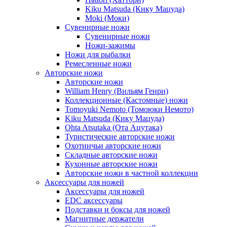
Kiku Matsuda (Кику Мацуда)
Moki (Моки)
Сувенирные ножи
Сувенирные ножи
Ножи-зажимы
Ножи для рыбалки
Ремесленные ножи
Авторские ножи
Авторские ножи
William Henry (Вильям Генри)
Коллекционные (Кастомные) ножи
Tomoyuki Nemoto (Томоюки Немото)
Kiku Matsuda (Кику Мацуда)
Ohta Atsutaka (Ота Ацутака)
Туристические авторские ножи
Охотничьи авторские ножи
Складные авторские ножи
Кухонные авторские ножи
Авторские ножи в частной коллекции
Аксессуары для ножей
Аксессуары для ножей
EDC аксессуары
Подставки и боксы для ножей
Магнитные держатели