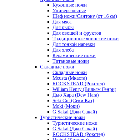
Кухонные ножи
Универсальные
Шеф ножи/Сантоку (от 16 см)
Для мяса
Для рыбы
Для овощей и фруктов
Традиционные японские ножи
Для тонкой нарезки
Для хлеба
Керамические ножи
Титановые ножи
Складные ножи
Складные ножи
Mcusta (Мкаста)
ROCKSTEAD (Рокстед)
William Henry (Вильям Генри)
Дью Хара (Dew Hara)
Seki Cut (Секи Кат)
Moki (Моки)
G.Sakai (Джи Сакай)
Туристические ножи
Туристические ножи
G.Sakai (Джи Сакай)
ROCKSTEAD (Рокстед)
Hattori (Хаттори)