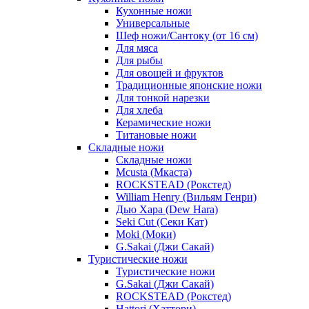
Кухонные ножи
Универсальные
Шеф ножи/Сантоку (от 16 см)
Для мяса
Для рыбы
Для овощей и фруктов
Традиционные японские ножи
Для тонкой нарезки
Для хлеба
Керамические ножи
Титановые ножи
Складные ножи
Складные ножи
Mcusta (Мкаста)
ROCKSTEAD (Рокстед)
William Henry (Вильям Генри)
Дью Хара (Dew Hara)
Seki Cut (Секи Кат)
Moki (Моки)
G.Sakai (Джи Сакай)
Туристические ножи
Туристические ножи
G.Sakai (Джи Сакай)
ROCKSTEAD (Рокстед)
Hattori (Хаттори)