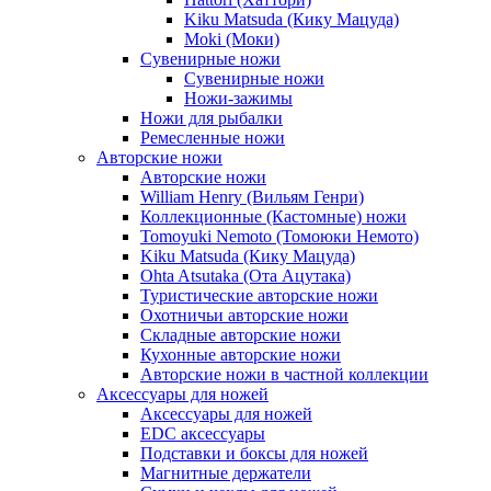
Kiku Matsuda (Кику Мацуда)
Moki (Моки)
Сувенирные ножи
Сувенирные ножи
Ножи-зажимы
Ножи для рыбалки
Ремесленные ножи
Авторские ножи
Авторские ножи
William Henry (Вильям Генри)
Коллекционные (Кастомные) ножи
Tomoyuki Nemoto (Томоюки Немото)
Kiku Matsuda (Кику Мацуда)
Ohta Atsutaka (Ота Ацутака)
Туристические авторские ножи
Охотничьи авторские ножи
Складные авторские ножи
Кухонные авторские ножи
Авторские ножи в частной коллекции
Аксессуары для ножей
Аксессуары для ножей
EDC аксессуары
Подставки и боксы для ножей
Магнитные держатели