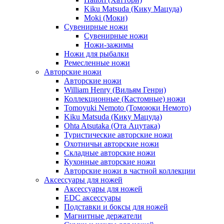
Kiku Matsuda (Кику Мацуда)
Moki (Моки)
Сувенирные ножи
Сувенирные ножи
Ножи-зажимы
Ножи для рыбалки
Ремесленные ножи
Авторские ножи
Авторские ножи
William Henry (Вильям Генри)
Коллекционные (Кастомные) ножи
Tomoyuki Nemoto (Томоюки Немото)
Kiku Matsuda (Кику Мацуда)
Ohta Atsutaka (Ота Ацутака)
Туристические авторские ножи
Охотничьи авторские ножи
Складные авторские ножи
Кухонные авторские ножи
Авторские ножи в частной коллекции
Аксессуары для ножей
Аксессуары для ножей
EDC аксессуары
Подставки и боксы для ножей
Магнитные держатели