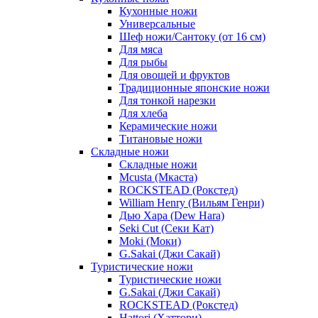
Кухонные ножи
Универсальные
Шеф ножи/Сантоку (от 16 см)
Для мяса
Для рыбы
Для овощей и фруктов
Традиционные японские ножи
Для тонкой нарезки
Для хлеба
Керамические ножи
Титановые ножи
Складные ножи
Складные ножи
Mcusta (Мкаста)
ROCKSTEAD (Рокстед)
William Henry (Вильям Генри)
Дью Хара (Dew Hara)
Seki Cut (Секи Кат)
Moki (Моки)
G.Sakai (Джи Сакай)
Туристические ножи
Туристические ножи
G.Sakai (Джи Сакай)
ROCKSTEAD (Рокстед)
Hattori (Хаттори)