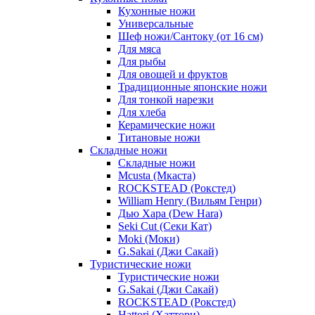
Кухонные ножи
Универсальные
Шеф ножи/Сантоку (от 16 см)
Для мяса
Для рыбы
Для овощей и фруктов
Традиционные японские ножи
Для тонкой нарезки
Для хлеба
Керамические ножи
Титановые ножи
Складные ножи
Складные ножи
Mcusta (Мкаста)
ROCKSTEAD (Рокстед)
William Henry (Вильям Генри)
Дью Хара (Dew Hara)
Seki Cut (Секи Кат)
Moki (Моки)
G.Sakai (Джи Сакай)
Туристические ножи
Туристические ножи
G.Sakai (Джи Сакай)
ROCKSTEAD (Рокстед)
Hattori (Хаттори)