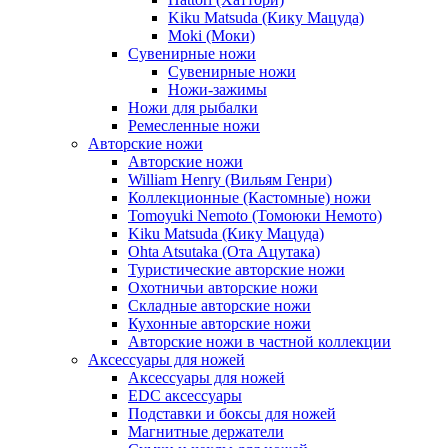
Kiku Matsuda (Кику Мацуда)
Moki (Моки)
Сувенирные ножи
Сувенирные ножи
Ножи-зажимы
Ножи для рыбалки
Ремесленные ножи
Авторские ножи
Авторские ножи
William Henry (Вильям Генри)
Коллекционные (Кастомные) ножи
Tomoyuki Nemoto (Томоюки Немото)
Kiku Matsuda (Кику Мацуда)
Ohta Atsutaka (Ота Ацутака)
Туристические авторские ножи
Охотничьи авторские ножи
Складные авторские ножи
Кухонные авторские ножи
Авторские ножи в частной коллекции
Аксессуары для ножей
Аксессуары для ножей
EDC аксессуары
Подставки и боксы для ножей
Магнитные держатели