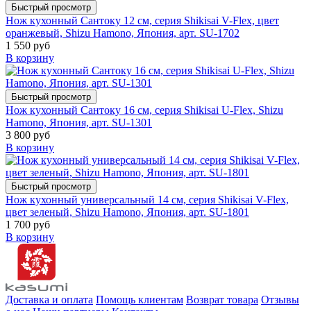
Быстрый просмотр
Нож кухонный Сантоку 12 см, серия Shikisai V-Flex, цвет
оранжевый, Shizu Hamono, Япония, арт. SU-1702
1 550 руб
В корзину
Быстрый просмотр
Нож кухонный Сантоку 16 см, серия Shikisai U-Flex, Shizu
Hamono, Япония, арт. SU-1301
3 800 руб
В корзину
Быстрый просмотр
Нож кухонный универсальный 14 см, серия Shikisai V-Flex,
цвет зеленый, Shizu Hamono, Япония, арт. SU-1801
1 700 руб
В корзину
Доставка и оплата
Помощь клиентам
Возврат товара
Отзывы