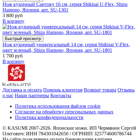
Нож кухонный Сантоку 16 см, серия Shikisai U-Flex, Shizu
Hamono, Япония, арт. SU-1301
3 800 руб
В корзину
Быстрый просмотр
Нож кухонный универсальный 14 см, серия Shikisai V-Flex,
цвет зеленый, Shizu Hamono, Япония, арт. SU-1801
1 700 руб
В корзину
Доставка и оплата
Помощь клиентам
Возврат товара
Отзывы
о нас
Наши партнеры
Контакты
Политика использования файлов cookie
Согласие на обработку персональных данных
Политика конфиденциальности
© KASUMI 2007-2026. Японские ножи. ИП Чермянин Сергей
Олегович: ИНН 784301042650 / ОГРНИП 325774600786744
На сайте подключена оплата банковскими картами