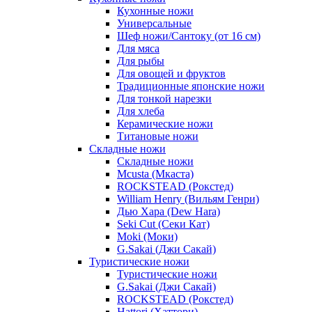
Кухонные ножи
Универсальные
Шеф ножи/Сантоку (от 16 см)
Для мяса
Для рыбы
Для овощей и фруктов
Традиционные японские ножи
Для тонкой нарезки
Для хлеба
Керамические ножи
Титановые ножи
Складные ножи
Складные ножи
Mcusta (Мкаста)
ROCKSTEAD (Рокстед)
William Henry (Вильям Генри)
Дью Хара (Dew Hara)
Seki Cut (Секи Кат)
Moki (Моки)
G.Sakai (Джи Сакай)
Туристические ножи
Туристические ножи
G.Sakai (Джи Сакай)
ROCKSTEAD (Рокстед)
Hattori (Хаттори)