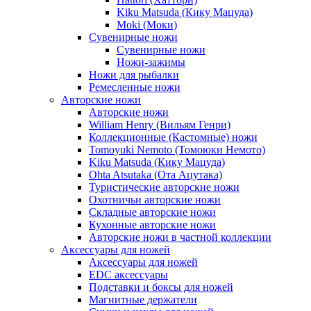
Kiku Matsuda (Кику Мацуда)
Moki (Моки)
Сувенирные ножи
Сувенирные ножи
Ножи-зажимы
Ножи для рыбалки
Ремесленные ножи
Авторские ножи
Авторские ножи
William Henry (Вильям Генри)
Коллекционные (Кастомные) ножи
Tomoyuki Nemoto (Томоюки Немото)
Kiku Matsuda (Кику Мацуда)
Ohta Atsutaka (Ота Ацутака)
Туристические авторские ножи
Охотничьи авторские ножи
Складные авторские ножи
Кухонные авторские ножи
Авторские ножи в частной коллекции
Аксессуары для ножей
Аксессуары для ножей
EDC аксессуары
Подставки и боксы для ножей
Магнитные держатели