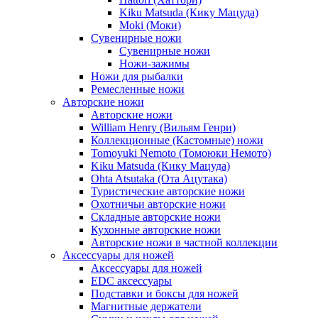
Kiku Matsuda (Кику Мацуда)
Moki (Моки)
Сувенирные ножи
Сувенирные ножи
Ножи-зажимы
Ножи для рыбалки
Ремесленные ножи
Авторские ножи
Авторские ножи
William Henry (Вильям Генри)
Коллекционные (Кастомные) ножи
Tomoyuki Nemoto (Томоюки Немото)
Kiku Matsuda (Кику Мацуда)
Ohta Atsutaka (Ота Ацутака)
Туристические авторские ножи
Охотничьи авторские ножи
Складные авторские ножи
Кухонные авторские ножи
Авторские ножи в частной коллекции
Аксессуары для ножей
Аксессуары для ножей
EDC аксессуары
Подставки и боксы для ножей
Магнитные держатели