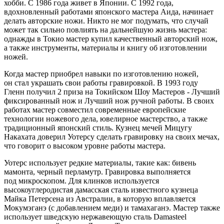
хобби. С 1986 года живет в Японии. С 1992 года,
вдохновленный работами японского мастера Аида, начинает
делать авторские ножи. Никто не мог подумать, что случай
может так сильно повлиять на дальнейшую жизнь мастера:
однажды в Токио мастер купил качественный авторский нож,
а также инструменты, материалы и книгу об изготовлении
ножей.
Когда мастер приобрел навыки по изготовлению ножей,
он стал украшать свои работы гравировкой. В 1993 году
Гленн получил 2 приза на Токийском Шоу Мастеров - Лучший
фиксированный нож и Лучший нож ручной работы. В своих
работах мастер совместил современные европейские
технологии ножевого дела, ювелирное мастерство, а также
традиционный японский стиль. Кузнец мечей Мицугу
Накахата доверил Уотерсу сделать гравировку на своих мечах,
что говорит о высоком уровне работы мастера.
Уотерс использует редкие материалы, такие как: бивень
мамонта, черный перламутр. Гравировка выполняется
под микроскопом. Для клинков используется
высокоуглеродистая дамасская сталь известного кузнеца
Майка Петерсена из Австралии, в которую вплавляется
Мокумэганэ (с добавлением меди) и тамахаганэ. Мастер также
использует шведскую нержавеющую сталь Damasteel