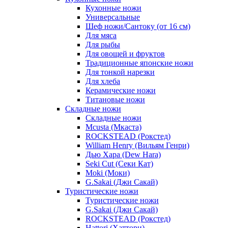
Кухонные ножи
Универсальные
Шеф ножи/Сантоку (от 16 см)
Для мяса
Для рыбы
Для овощей и фруктов
Традиционные японские ножи
Для тонкой нарезки
Для хлеба
Керамические ножи
Титановые ножи
Складные ножи
Складные ножи
Mcusta (Мкаста)
ROCKSTEAD (Рокстед)
William Henry (Вильям Генри)
Дью Хара (Dew Hara)
Seki Cut (Секи Кат)
Moki (Моки)
G.Sakai (Джи Сакай)
Туристические ножи
Туристические ножи
G.Sakai (Джи Сакай)
ROCKSTEAD (Рокстед)
Hattori (Хаттори)