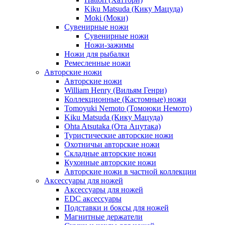
Kiku Matsuda (Кику Мацуда)
Moki (Моки)
Сувенирные ножи
Сувенирные ножи
Ножи-зажимы
Ножи для рыбалки
Ремесленные ножи
Авторские ножи
Авторские ножи
William Henry (Вильям Генри)
Коллекционные (Кастомные) ножи
Tomoyuki Nemoto (Томоюки Немото)
Kiku Matsuda (Кику Мацуда)
Ohta Atsutaka (Ота Ацутака)
Туристические авторские ножи
Охотничьи авторские ножи
Складные авторские ножи
Кухонные авторские ножи
Авторские ножи в частной коллекции
Аксессуары для ножей
Аксессуары для ножей
EDC аксессуары
Подставки и боксы для ножей
Магнитные держатели