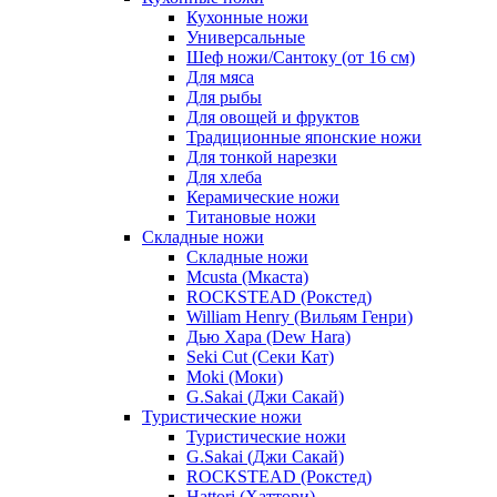
Кухонные ножи
Универсальные
Шеф ножи/Сантоку (от 16 см)
Для мяса
Для рыбы
Для овощей и фруктов
Традиционные японские ножи
Для тонкой нарезки
Для хлеба
Керамические ножи
Титановые ножи
Складные ножи
Складные ножи
Mcusta (Мкаста)
ROCKSTEAD (Рокстед)
William Henry (Вильям Генри)
Дью Хара (Dew Hara)
Seki Cut (Секи Кат)
Moki (Моки)
G.Sakai (Джи Сакай)
Туристические ножи
Туристические ножи
G.Sakai (Джи Сакай)
ROCKSTEAD (Рокстед)
Hattori (Хаттори)