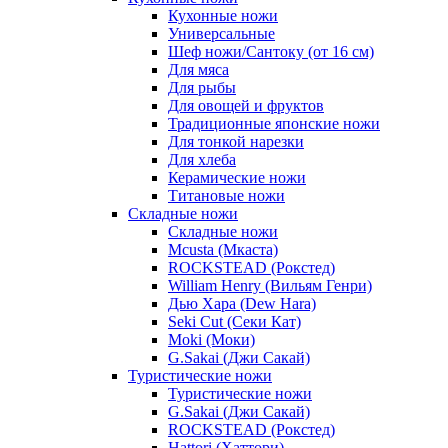
Кухонные ножи
Универсальные
Шеф ножи/Сантоку (от 16 см)
Для мяса
Для рыбы
Для овощей и фруктов
Традиционные японские ножи
Для тонкой нарезки
Для хлеба
Керамические ножи
Титановые ножи
Складные ножи
Складные ножи
Mcusta (Мкаста)
ROCKSTEAD (Рокстед)
William Henry (Вильям Генри)
Дью Хара (Dew Hara)
Seki Cut (Секи Кат)
Moki (Моки)
G.Sakai (Джи Сакай)
Туристические ножи
Туристические ножи
G.Sakai (Джи Сакай)
ROCKSTEAD (Рокстед)
Hattori (Хаттори)