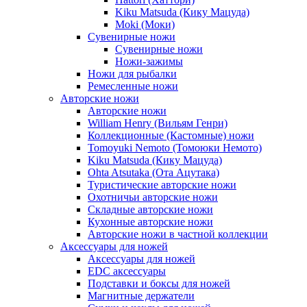
Kiku Matsuda (Кику Мацуда)
Moki (Моки)
Сувенирные ножи
Сувенирные ножи
Ножи-зажимы
Ножи для рыбалки
Ремесленные ножи
Авторские ножи
Авторские ножи
William Henry (Вильям Генри)
Коллекционные (Кастомные) ножи
Tomoyuki Nemoto (Томоюки Немото)
Kiku Matsuda (Кику Мацуда)
Ohta Atsutaka (Ота Ацутака)
Туристические авторские ножи
Охотничьи авторские ножи
Складные авторские ножи
Кухонные авторские ножи
Авторские ножи в частной коллекции
Аксессуары для ножей
Аксессуары для ножей
EDC аксессуары
Подставки и боксы для ножей
Магнитные держатели