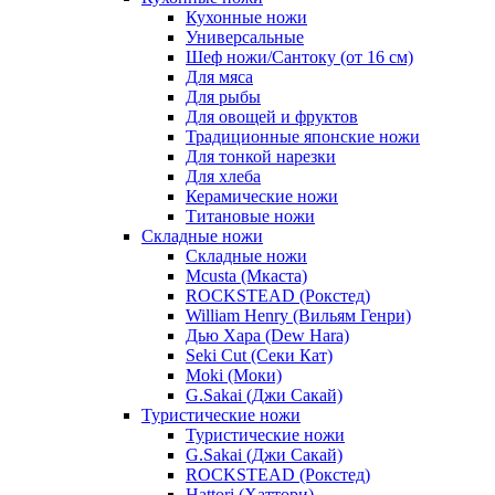
Кухонные ножи
Универсальные
Шеф ножи/Сантоку (от 16 см)
Для мяса
Для рыбы
Для овощей и фруктов
Традиционные японские ножи
Для тонкой нарезки
Для хлеба
Керамические ножи
Титановые ножи
Складные ножи
Складные ножи
Mcusta (Мкаста)
ROCKSTEAD (Рокстед)
William Henry (Вильям Генри)
Дью Хара (Dew Hara)
Seki Cut (Секи Кат)
Moki (Моки)
G.Sakai (Джи Сакай)
Туристические ножи
Туристические ножи
G.Sakai (Джи Сакай)
ROCKSTEAD (Рокстед)
Hattori (Хаттори)