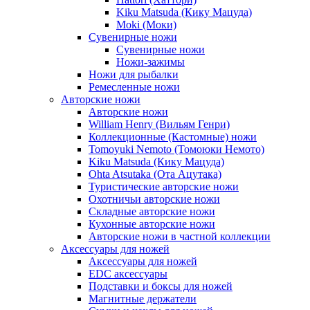
Kiku Matsuda (Кику Мацуда)
Moki (Моки)
Сувенирные ножи
Сувенирные ножи
Ножи-зажимы
Ножи для рыбалки
Ремесленные ножи
Авторские ножи
Авторские ножи
William Henry (Вильям Генри)
Коллекционные (Кастомные) ножи
Tomoyuki Nemoto (Томоюки Немото)
Kiku Matsuda (Кику Мацуда)
Ohta Atsutaka (Ота Ацутака)
Туристические авторские ножи
Охотничьи авторские ножи
Складные авторские ножи
Кухонные авторские ножи
Авторские ножи в частной коллекции
Аксессуары для ножей
Аксессуары для ножей
EDC аксессуары
Подставки и боксы для ножей
Магнитные держатели