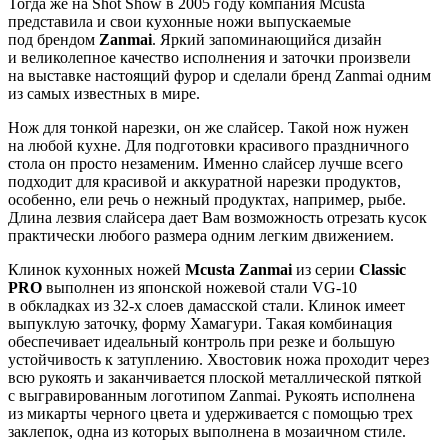
Тогда же на Shot Show в 2005 году компания Mcusta
представила и свои кухонные ножи выпускаемые
под брендом
Zanmai
. Яркий запоминающийся дизайн
и великолепное качество исполнения и заточки произвели
на выставке настоящий фурор и сделали бренд Zanmai одним
из самых известных в мире.
Нож для тонкой нарезки, он же слайсер. Такой нож нужен
на любой кухне. Для подготовки красивого праздничного
стола он просто незаменим. Именно слайсер лучше всего
подходит для красивой и аккуратной нарезки продуктов,
особенно, ели речь о нежный продуктах, например, рыбе.
Длина лезвия слайсера дает Вам возможность отрезать кусок
практически любого размера одним легким движением.
Клинок
кухонных ножей
Mcusta Zanmai
из серии
Classic
PRO
выполнен из японской ножевой стали VG-10
в обкладках из 32-х слоев дамасской стали. Клинок имеет
выпуклую заточку, форму Хамагури. Такая комбинация
обеспечивает идеальный контроль при резке и большую
устойчивость к затуплению. Хвостовик ножа проходит через
всю рукоять и заканчивается плоской металлической пяткой
с выгравированным логотипом Zanmai. Рукоять исполнена
из микарты черного цвета и удерживается с помощью трех
заклепок, одна из которых выполнена в мозаичном стиле.