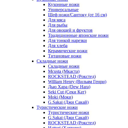
Кухонные ножи
Универсальные
Шеф ножи/Сантоку (от 16 см)
Для мяса
Для рыбы
Для овощей и фруктов
Традиционные японские ножи
Для тонкой нарезки
Для хлеба
Керамические ножи
Титановые ножи
Складные ножи
Складные ножи
Mcusta (Мкаста)
ROCKSTEAD (Рокстед)
William Henry (Вильям Генри)
Дью Хара (Dew Hara)
Seki Cut (Секи Кат)
Moki (Моки)
G.Sakai (Джи Сакай)
Туристические ножи
Туристические ножи
G.Sakai (Джи Сакай)
ROCKSTEAD (Рокстед)
Hattori (Хаттори)