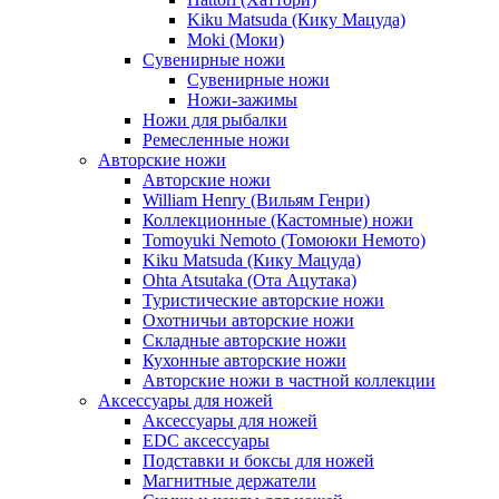
Kiku Matsuda (Кику Мацуда)
Moki (Моки)
Сувенирные ножи
Сувенирные ножи
Ножи-зажимы
Ножи для рыбалки
Ремесленные ножи
Авторские ножи
Авторские ножи
William Henry (Вильям Генри)
Коллекционные (Кастомные) ножи
Tomoyuki Nemoto (Томоюки Немото)
Kiku Matsuda (Кику Мацуда)
Ohta Atsutaka (Ота Ацутака)
Туристические авторские ножи
Охотничьи авторские ножи
Складные авторские ножи
Кухонные авторские ножи
Авторские ножи в частной коллекции
Аксессуары для ножей
Аксессуары для ножей
EDC аксессуары
Подставки и боксы для ножей
Магнитные держатели