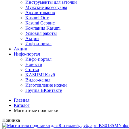
Инструменты для заточки
Мужские аксессуары
Архив товаров
Kasumi Опт
Кasumi Сервис
Компания Kasumi
Условия работы
Акции
Инфо-портал
Акции
Инфо-портал
Инфо-портал
Новости
Статьи
KASUMI Клуб
Видео-канал
Изготовление ножен
Группа ВКонтакте
Главная
Каталог
Магнитные подставки
Новинка