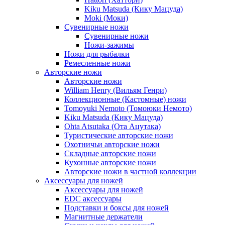
Kiku Matsuda (Кику Мацуда)
Moki (Моки)
Сувенирные ножи
Сувенирные ножи
Ножи-зажимы
Ножи для рыбалки
Ремесленные ножи
Авторские ножи
Авторские ножи
William Henry (Вильям Генри)
Коллекционные (Кастомные) ножи
Tomoyuki Nemoto (Томоюки Немото)
Kiku Matsuda (Кику Мацуда)
Ohta Atsutaka (Ота Ацутака)
Туристические авторские ножи
Охотничьи авторские ножи
Складные авторские ножи
Кухонные авторские ножи
Авторские ножи в частной коллекции
Аксессуары для ножей
Аксессуары для ножей
EDC аксессуары
Подставки и боксы для ножей
Магнитные держатели