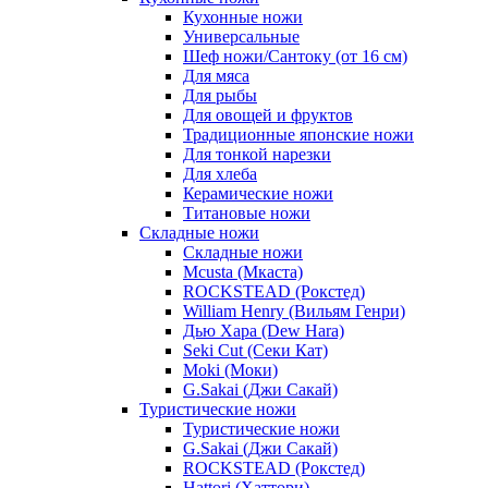
Кухонные ножи
Универсальные
Шеф ножи/Сантоку (от 16 см)
Для мяса
Для рыбы
Для овощей и фруктов
Традиционные японские ножи
Для тонкой нарезки
Для хлеба
Керамические ножи
Титановые ножи
Складные ножи
Складные ножи
Mcusta (Мкаста)
ROCKSTEAD (Рокстед)
William Henry (Вильям Генри)
Дью Хара (Dew Hara)
Seki Cut (Секи Кат)
Moki (Моки)
G.Sakai (Джи Сакай)
Туристические ножи
Туристические ножи
G.Sakai (Джи Сакай)
ROCKSTEAD (Рокстед)
Hattori (Хаттори)